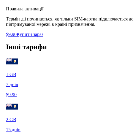
Правила активації
Термін дії починається, як тільки SIM-картка підключається д
підтримуваної мережі в країні призначення.
$
9.90
Купити зараз
Інші тарифи
1
GB
7
днів
$
9.90
2
GB
15
днів