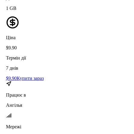
1
GB
Ціна
$
9.90
Термін дії
7
днів
$
9.90
Купити зараз
Працює в
Ангілья
Мережі