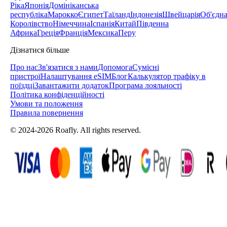
Ріка
Японія
Домініканська
республіка
Марокко
Єгипет
Таїланд
Індонезія
Швейцарія
Об'єдн
Королівство
Німеччина
Іспанія
Китай
Південна
Африка
Греція
Франція
Мексика
Перу
Дізнатися більше
Про нас
Зв'язатися з нами
Допомога
Сумісні
пристрої
Налаштування eSIM
Блог
Калькулятор трафіку в
поїздці
Завантажити додаток
Програма лояльності
Політика конфіденційності
Умови та положення
Правила повернення
© 2024-2026 Roafly. All rights reserved.