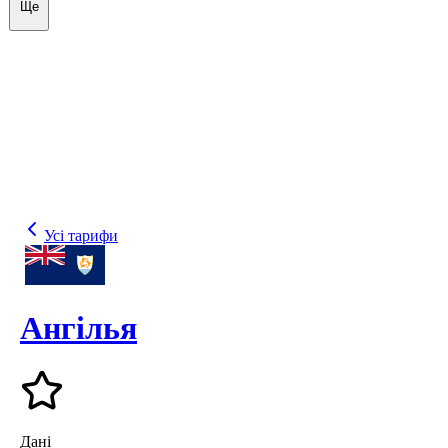
Ще
Усі тарифи
Ангілья
Дані