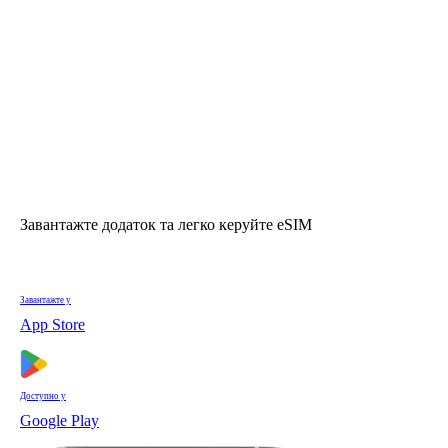
Завантажте додаток та легко керуйте eSIM
Завантажте у
App Store
Доступно у
Google Play