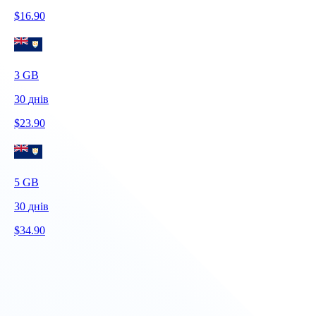
$
16.90
3
GB
30
днів
$
23.90
5
GB
30
днів
$
34.90