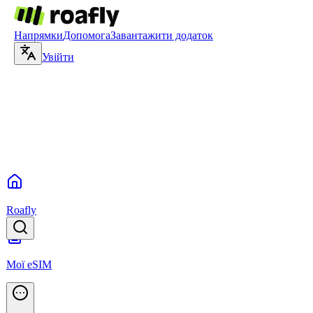
Напрямки
Допомога
Завантажити додаток
Увійти
Roafly
Мої eSIM