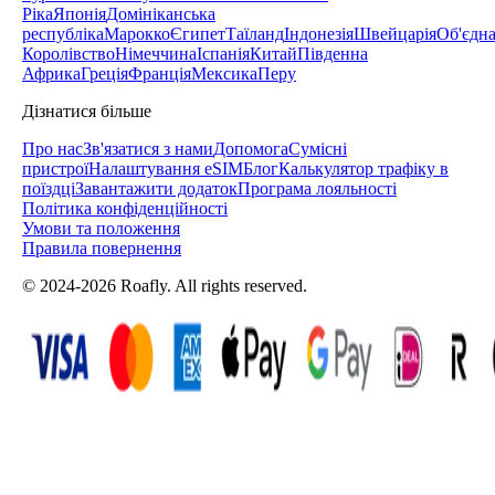
Ріка
Японія
Домініканська
республіка
Марокко
Єгипет
Таїланд
Індонезія
Швейцарія
Об'єдн
Королівство
Німеччина
Іспанія
Китай
Південна
Африка
Греція
Франція
Мексика
Перу
Дізнатися більше
Про нас
Зв'язатися з нами
Допомога
Сумісні
пристрої
Налаштування eSIM
Блог
Калькулятор трафіку в
поїздці
Завантажити додаток
Програма лояльності
Політика конфіденційності
Умови та положення
Правила повернення
© 2024-2026 Roafly. All rights reserved.