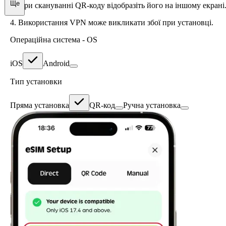
Ще
3.
При скануванні QR-коду відобразіть його на іншому екрані
4.
Використання VPN може викликати збої при установці.
Операційна система - OS
iOS
Android
Тип установки
Пряма установка
QR-код
Ручна установка