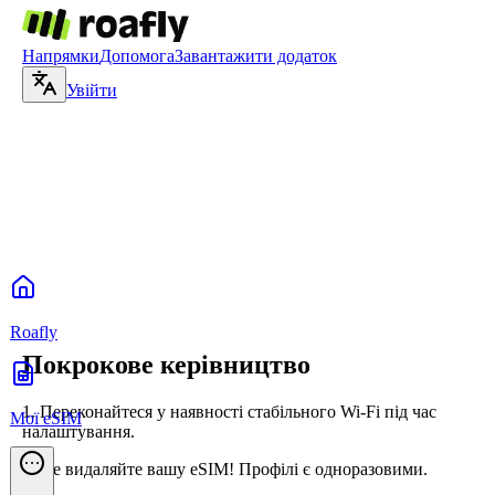
Напрямки
Допомога
Завантажити додаток
Увійти
Roafly
Покрокове керівництво
1.
Переконайтеся у наявності стабільного Wi-Fi під час
Мої eSIM
налаштування.
2.
Не видаляйте вашу eSIM! Профілі є одноразовими.