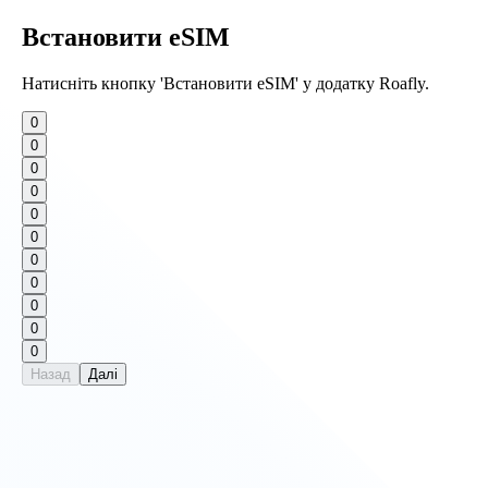
Встановити eSIM
Натисніть кнопку 'Встановити eSIM' у додатку Roafly.
0
0
0
0
0
0
0
0
0
0
0
Назад
Далі