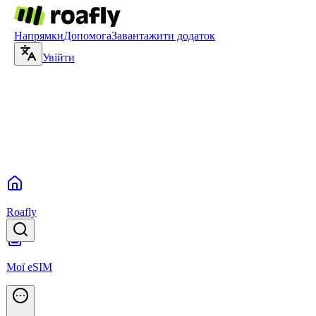
Напрямки
Допомога
Завантажити додаток
Увійти
Roafly
Мої eSIM