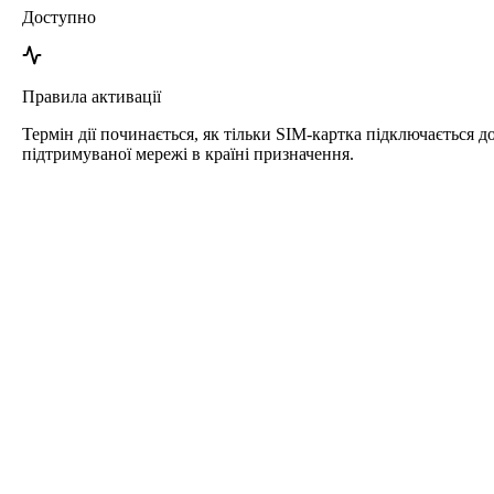
Доступно
Правила активації
Термін дії починається, як тільки SIM-картка підключається д
підтримуваної мережі в країні призначення.
Roafly eSIM для Домініканська
республіка
Миттєва доставка - Готова до використання - Передплачена -
Без контракту
Ця eSIM призначена лише для мобільного інтернету і не
містить телефонного номера.
Просто відскануйте QR-код, щоб завантажити та активувати
eSIM. Додаткова реєстрація чи активація не потрібні.