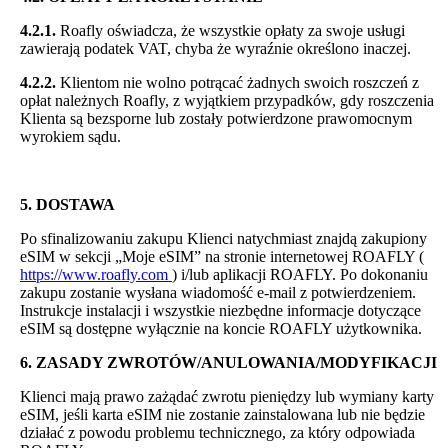
4.2.1.
Roafly oświadcza, że wszystkie opłaty za swoje usługi
zawierają podatek VAT, chyba że wyraźnie określono inaczej.
4.2.2.
Klientom nie wolno potrącać żadnych swoich roszczeń z
opłat należnych Roafly, z wyjątkiem przypadków, gdy roszczenia
Klienta są bezsporne lub zostały potwierdzone prawomocnym
wyrokiem sądu.
5. DOSTAWA
Po sfinalizowaniu zakupu Klienci natychmiast znajdą zakupiony
eSIM w sekcji „Moje eSIM” na stronie internetowej ROAFLY (
https://www.roafly.com
) i/lub aplikacji ROAFLY. Po dokonaniu
zakupu zostanie wysłana wiadomość e-mail z potwierdzeniem.
Instrukcje instalacji i wszystkie niezbędne informacje dotyczące
eSIM są dostępne wyłącznie na koncie ROAFLY użytkownika.
6. ZASADY ZWROTÓW/ANULOWANIA/MODYFIKACJI
Klienci mają prawo zażądać zwrotu pieniędzy lub wymiany karty
eSIM, jeśli karta eSIM nie zostanie zainstalowana lub nie będzie
działać z powodu problemu technicznego, za który odpowiada