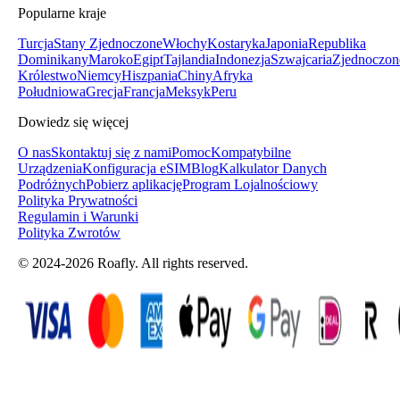
Popularne kraje
Turcja
Stany Zjednoczone
Włochy
Kostaryka
Japonia
Republika
Dominikany
Maroko
Egipt
Tajlandia
Indonezja
Szwajcaria
Zjednoczon
Królestwo
Niemcy
Hiszpania
Chiny
Afryka
Południowa
Grecja
Francja
Meksyk
Peru
Dowiedz się więcej
O nas
Skontaktuj się z nami
Pomoc
Kompatybilne
Urządzenia
Konfiguracja eSIM
Blog
Kalkulator Danych
Podróżnych
Pobierz aplikację
Program Lojalnościowy
Polityka Prywatności
Regulamin i Warunki
Polityka Zwrotów
© 2024-2026 Roafly. All rights reserved.