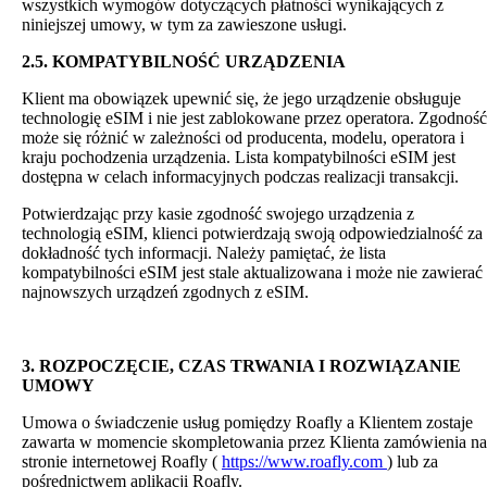
wszystkich wymogów dotyczących płatności wynikających z
niniejszej umowy, w tym za zawieszone usługi.
2.5. KOMPATYBILNOŚĆ URZĄDZENIA
Klient ma obowiązek upewnić się, że jego urządzenie obsługuje
technologię eSIM i nie jest zablokowane przez operatora. Zgodność
może się różnić w zależności od producenta, modelu, operatora i
kraju pochodzenia urządzenia. Lista kompatybilności eSIM jest
dostępna w celach informacyjnych podczas realizacji transakcji.
Potwierdzając przy kasie zgodność swojego urządzenia z
technologią eSIM, klienci potwierdzają swoją odpowiedzialność za
dokładność tych informacji. Należy pamiętać, że lista
kompatybilności eSIM jest stale aktualizowana i może nie zawierać
najnowszych urządzeń zgodnych z eSIM.
3. ROZPOCZĘCIE, CZAS TRWANIA I ROZWIĄZANIE
UMOWY
Umowa o świadczenie usług pomiędzy Roafly a Klientem zostaje
zawarta w momencie skompletowania przez Klienta zamówienia na
stronie internetowej Roafly (
https://www.roafly.com
) lub za
pośrednictwem aplikacji Roafly.