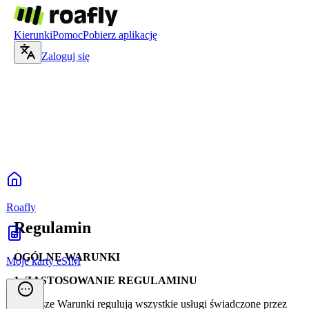
Kierunki
Pomoc
Pobierz aplikację
Zaloguj się
Roafly
Regulamin
OGÓLNE WARUNKI
Moje karty eSIM
1. ZASTOSOWANIE REGULAMINU
Niniejsze Warunki regulują wszystkie usługi świadczone przez