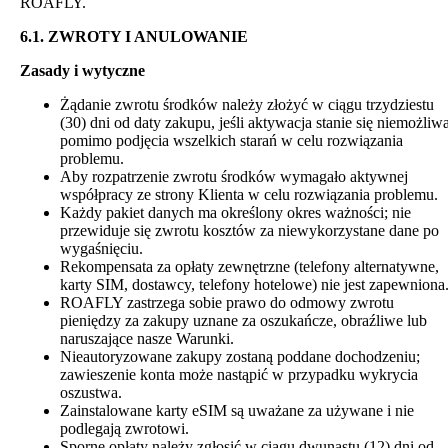
ROAFLY.
6.1. ZWROTY I ANULOWANIE
Zasady i wytyczne
Żądanie zwrotu środków należy złożyć w ciągu trzydziestu
(30) dni od daty zakupu, jeśli aktywacja stanie się niemożliw
pomimo podjęcia wszelkich starań w celu rozwiązania
problemu.
Aby rozpatrzenie zwrotu środków wymagało aktywnej
współpracy ze strony Klienta w celu rozwiązania problemu.
Każdy pakiet danych ma określony okres ważności; nie
przewiduje się zwrotu kosztów za niewykorzystane dane po
wygaśnięciu.
Rekompensata za opłaty zewnętrzne (telefony alternatywne,
karty SIM, dostawcy, telefony hotelowe) nie jest zapewniona
ROAFLY zastrzega sobie prawo do odmowy zwrotu
pieniędzy za zakupy uznane za oszukańcze, obraźliwe lub
naruszające nasze Warunki.
Nieautoryzowane zakupy zostaną poddane dochodzeniu;
zawieszenie konta może nastąpić w przypadku wykrycia
oszustwa.
Zainstalowane karty eSIM są uważane za używane i nie
podlegają zwrotowi.
Sporne opłaty należy zgłosić w ciągu dwunastu (12) dni od