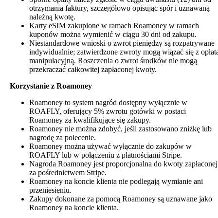
otrzymania faktury, szczegółowo opisując spór i uznawaną
należną kwotę.
Karty eSIM zakupione w ramach Roamoney w ramach
kuponów można wymienić w ciągu 30 dni od zakupu.
Niestandardowe wnioski o zwrot pieniędzy są rozpatrywane
indywidualnie; zatwierdzone zwroty mogą wiązać się z opłat
manipulacyjną. Roszczenia o zwrot środków nie mogą
przekraczać całkowitej zapłaconej kwoty.
Korzystanie z Roamoney
Roamoney to system nagród dostępny wyłącznie w
ROAFLY, oferujący 5% zwrotu gotówki w postaci
Roamoney za kwalifikujące się zakupy.
Roamoney nie można zdobyć, jeśli zastosowano zniżkę lub
nagrodę za polecenie.
Roamoney można używać wyłącznie do zakupów w
ROAFLY lub w połączeniu z płatnościami Stripe.
Nagroda Roamoney jest proporcjonalna do kwoty zapłaconej
za pośrednictwem Stripe.
Roamoney na koncie klienta nie podlegają wymianie ani
przeniesieniu.
Zakupy dokonane za pomocą Roamoney są uznawane jako
Roamoney na koncie klienta.