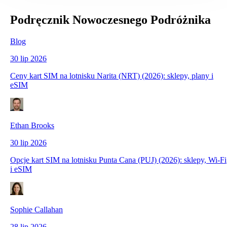
Podręcznik Nowoczesnego Podróżnika
Blog
30 lip 2026
Ceny kart SIM na lotnisku Narita (NRT) (2026): sklepy, plany i
eSIM
Ethan Brooks
30 lip 2026
Opcje kart SIM na lotnisku Punta Cana (PUJ) (2026): sklepy, Wi‑Fi
i eSIM
Sophie Callahan
28 lip 2026