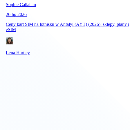
Sophie Callahan
26 lip 2026
Ceny kart SIM na lotnisku w Antalyi (AYT) (2026): sklepy, plany i
eSIM
Lena Hartley