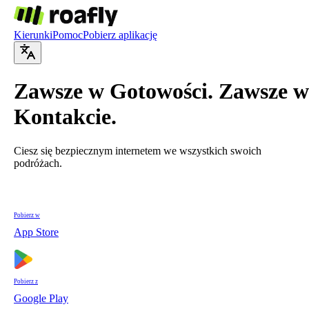
Kierunki
Pomoc
Pobierz aplikację
Zawsze w Gotowości. Zawsze w
Kontakcie.
Ciesz się bezpiecznym internetem we wszystkich swoich
podróżach.
Pobierz w
App Store
Pobierz z
Google Play