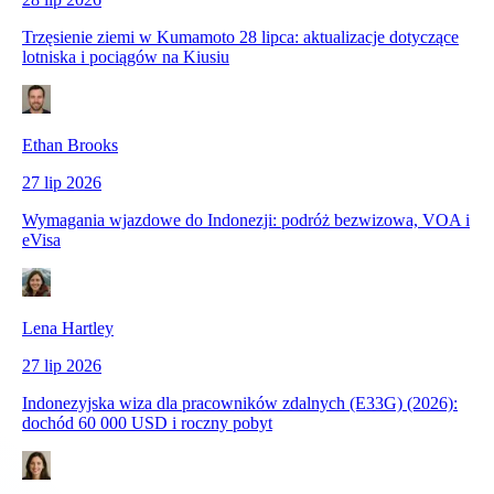
Trzęsienie ziemi w Kumamoto 28 lipca: aktualizacje dotyczące
lotniska i pociągów na Kiusiu
Ethan Brooks
27 lip 2026
Wymagania wjazdowe do Indonezji: podróż bezwizowa, VOA i
eVisa
Lena Hartley
27 lip 2026
Indonezyjska wiza dla pracowników zdalnych (E33G) (2026):
dochód 60 000 USD i roczny pobyt