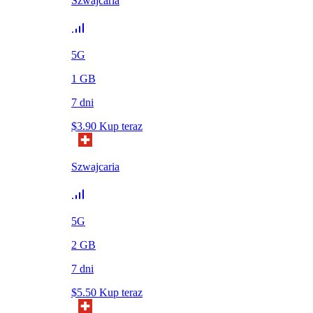
Szwajcaria
5G
1
GB
7
dni
$
3.90
Kup teraz
Szwajcaria
5G
2
GB
7
dni
$
5.50
Kup teraz