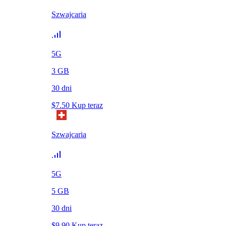
Szwajcaria
5G
3
GB
30
dni
$
7.50
Kup teraz
Szwajcaria
5G
5
GB
30
dni
$
9.90
Kup teraz