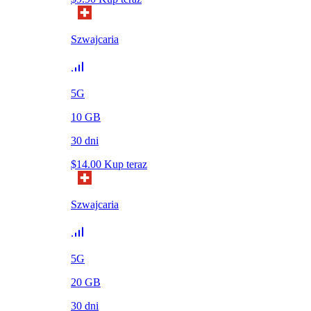
Szwajcaria
5G
10
GB
30
dni
$
14.00
Kup teraz
Szwajcaria
5G
20
GB
30
dni