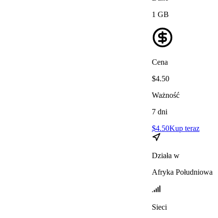
1
GB
Cena
$
4.50
Ważność
7
dni
$
4.50
Kup teraz
Działa w
Afryka Południowa
Sieci