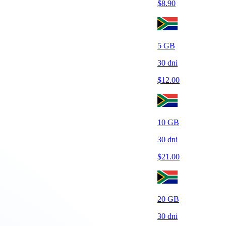
$
8.90
5
GB
30
dni
$
12.00
10
GB
30
dni
$
21.00
20
GB
30
dni