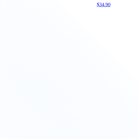
$
34.90