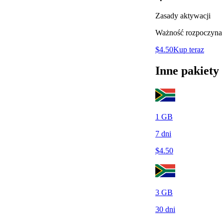
Zasady aktywacji
Ważność rozpoczyna 
$
4.50
Kup teraz
Inne pakiety
1
GB
7
dni
$
4.50
3
GB
30
dni