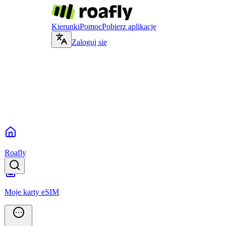
Kierunki
Pomoc
Pobierz aplikację
Zaloguj się
Roafly
Moje karty eSIM