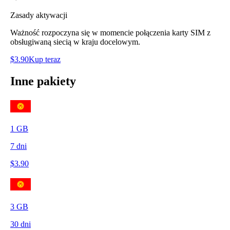
Zasady aktywacji
Ważność rozpoczyna się w momencie połączenia karty SIM z
obsługiwaną siecią w kraju docelowym.
$
3.90
Kup teraz
Inne pakiety
1
GB
7
dni
$
3.90
3
GB
30
dni