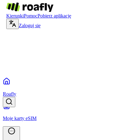
Kierunki
Pomoc
Pobierz aplikację
Zaloguj się
Roafly
Moje karty eSIM