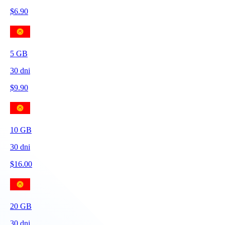
$
6.90
5
GB
30
dni
$
9.90
10
GB
30
dni
$
16.00
20
GB
30
dni