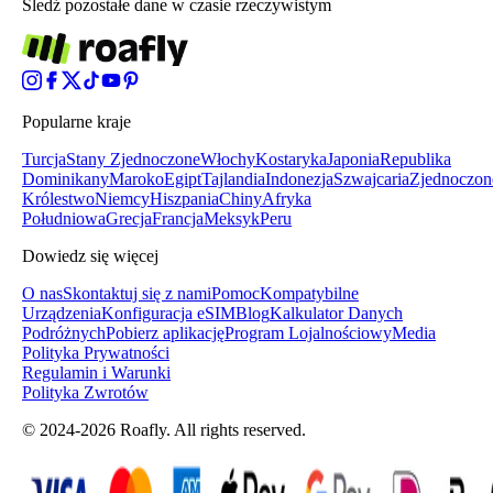
Śledź pozostałe dane w czasie rzeczywistym
Popularne kraje
Turcja
Stany Zjednoczone
Włochy
Kostaryka
Japonia
Republika
Dominikany
Maroko
Egipt
Tajlandia
Indonezja
Szwajcaria
Zjednoczon
Królestwo
Niemcy
Hiszpania
Chiny
Afryka
Południowa
Grecja
Francja
Meksyk
Peru
Dowiedz się więcej
O nas
Skontaktuj się z nami
Pomoc
Kompatybilne
Urządzenia
Konfiguracja eSIM
Blog
Kalkulator Danych
Podróżnych
Pobierz aplikację
Program Lojalnościowy
Media
Polityka Prywatności
Regulamin i Warunki
Polityka Zwrotów
© 2024-2026 Roafly. All rights reserved.