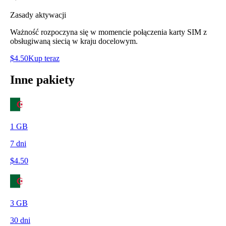
Zasady aktywacji
Ważność rozpoczyna się w momencie połączenia karty SIM z
obsługiwaną siecią w kraju docelowym.
$
4.50
Kup teraz
Inne pakiety
1
GB
7
dni
$
4.50
3
GB
30
dni