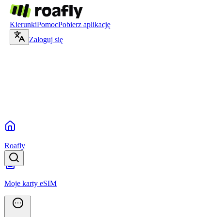
Kierunki
Pomoc
Pobierz aplikację
Zaloguj się
Roafly
Moje karty eSIM