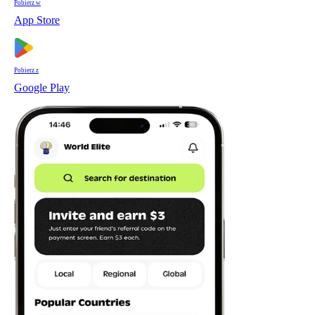
Pobierz w
App Store
Pobierz z
Google Play