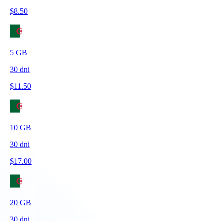
$
8.50
5
GB
30
dni
$
11.50
10
GB
30
dni
$
17.00
20
GB
30
dni