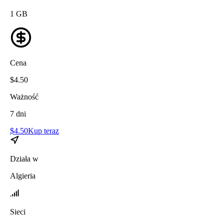
1
GB
Cena
$
4.50
Ważność
7
dni
$
4.50
Kup teraz
Działa w
Algieria
Sieci