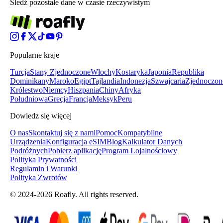
Śledź pozostałe dane w czasie rzeczywistym
Popularne kraje
Turcja
Stany Zjednoczone
Włochy
Kostaryka
Japonia
Republika
Dominikany
Maroko
Egipt
Tajlandia
Indonezja
Szwajcaria
Zjednoczon
Królestwo
Niemcy
Hiszpania
Chiny
Afryka
Południowa
Grecja
Francja
Meksyk
Peru
Dowiedz się więcej
O nas
Skontaktuj się z nami
Pomoc
Kompatybilne
Urządzenia
Konfiguracja eSIM
Blog
Kalkulator Danych
Podróżnych
Pobierz aplikację
Program Lojalnościowy
Polityka Prywatności
Regulamin i Warunki
Polityka Zwrotów
© 2024-2026 Roafly. All rights reserved.