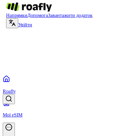
Напрямки
Допомога
Завантажити додаток
Увійти
Roafly
Мої eSIM