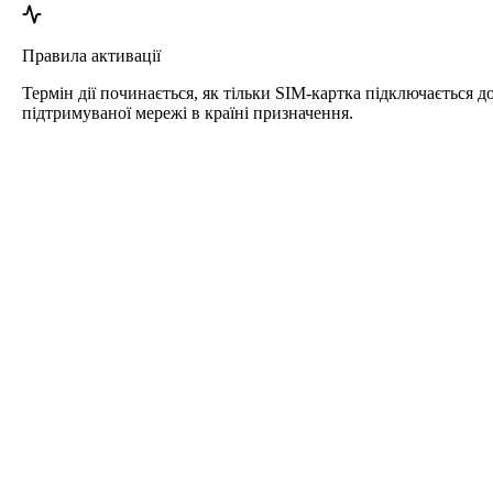
Правила активації
Термін дії починається, як тільки SIM-картка підключається д
підтримуваної мережі в країні призначення.
Roafly eSIM для Саудівська Аравія
Миттєва доставка - Готова до використання - Передплачена -
Без контракту
Ця eSIM призначена лише для мобільного інтернету і не
містить телефонного номера.
Просто відскануйте QR-код, щоб завантажити та активувати
eSIM. Додаткова реєстрація чи активація не потрібні.
Термін дії починається з моменту завантаження eSIM на
пристрій та підключення до мережі.
Одноразовий передплачений тарифний план. Немає
автоматичного продовження, немає контрактів.