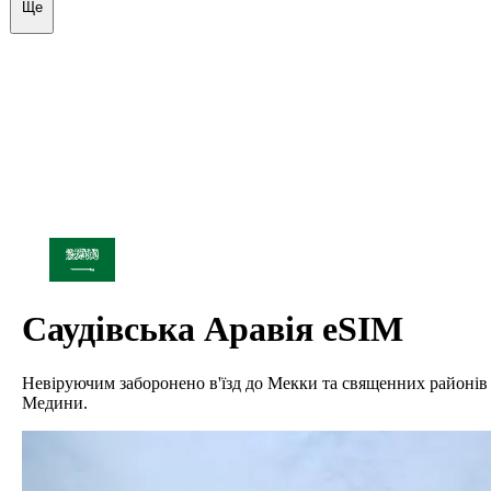
Ще
Саудівська Аравія
eSIM
Невіруючим заборонено в'їзд до Мекки та священних районів
Медини.