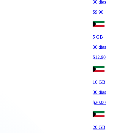
30
dias
$
9.90
5
GB
30
dias
$
12.90
10
GB
30
dias
$
20.00
20
GB