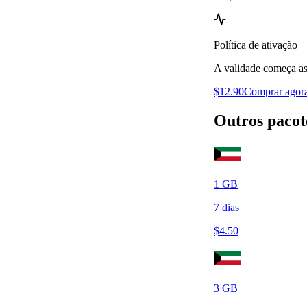
Política de ativação
A validade começa as
$
12.90
Comprar agor
Outros pacot
1
GB
7
dias
$
4.50
3
GB