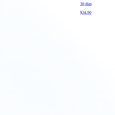
30
dias
$
34.90