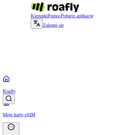
Kierunki
Pomoc
Pobierz aplikację
Zaloguj się
Roafly
Moje karty eSIM