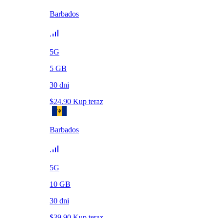
Barbados
5G
5
GB
30
dni
$
24.90
Kup teraz
Barbados
5G
10
GB
30
dni
$
39.90
Kup teraz