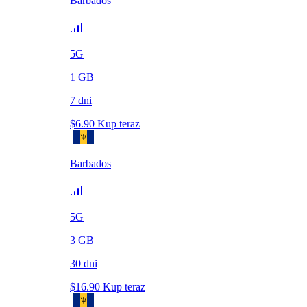
Barbados
5G
1
GB
7
dni
$
6.90
Kup teraz
Barbados
5G
3
GB
30
dni
$
16.90
Kup teraz