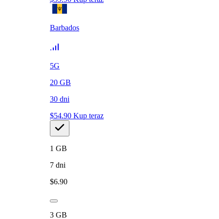
Barbados
5G
20
GB
30
dni
$
54.90
Kup teraz
1
GB
7
dni
$
6.90
3
GB