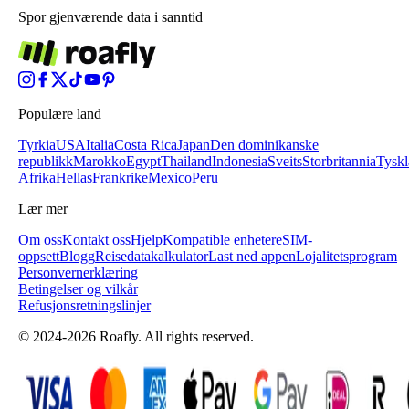
Spor gjenværende data i sanntid
Populære land
Tyrkia
USA
Italia
Costa Rica
Japan
Den dominikanske
republikk
Marokko
Egypt
Thailand
Indonesia
Sveits
Storbritannia
Tysk
Afrika
Hellas
Frankrike
Mexico
Peru
Lær mer
Om oss
Kontakt oss
Hjelp
Kompatible enheter
eSIM-
oppsett
Blogg
Reisedatakalkulator
Last ned appen
Lojalitetsprogram
Personvernerklæring
Betingelser og vilkår
Refusjonsretningslinjer
© 2024-2026 Roafly. All rights reserved.