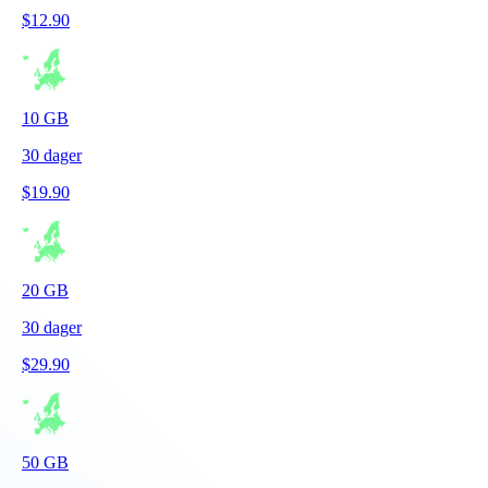
$
12.90
10
GB
30
dager
$
19.90
20
GB
30
dager
$
29.90
50
GB