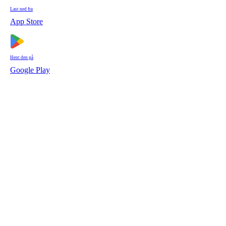
Last ned fra
App Store
Hent den på
Google Play