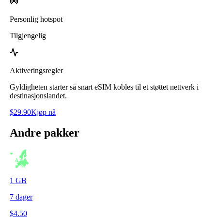
Personlig hotspot
Tilgjengelig
Aktiveringsregler
Gyldigheten starter så snart eSIM kobles til et støttet nettverk i
destinasjonslandet.
$
29.90
Kjøp nå
Andre pakker
1
GB
7
dager
$
4.50