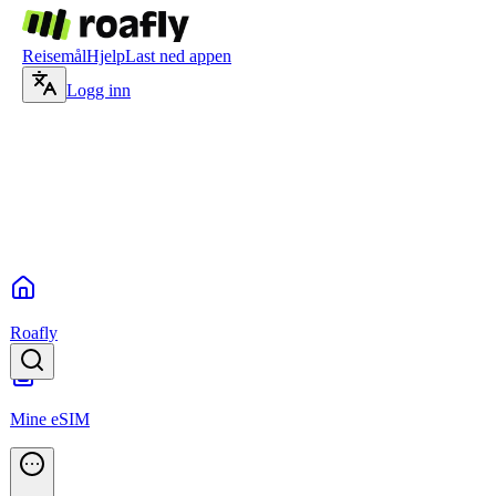
Reisemål
Hjelp
Last ned appen
Logg inn
Roafly
Mine eSIM