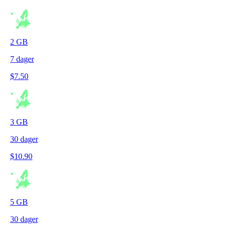
2
GB
7
dager
$
7.50
3
GB
30
dager
$
10.90
5
GB
30
dager