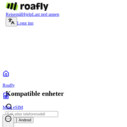
Reisemål
Hjelp
Last ned appen
Logg inn
Roafly
Kompatible enheter
Mine eSIM
iOS
Android