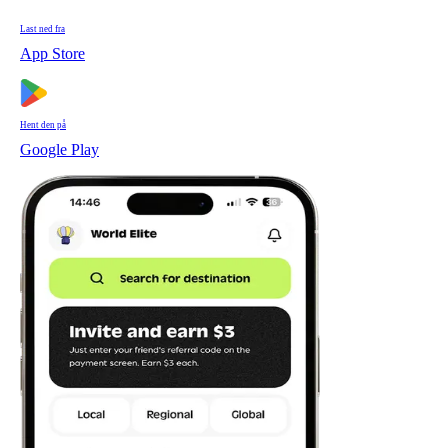
Last ned fra
App Store
Hent den på
Google Play