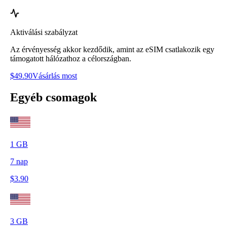
Aktiválási szabályzat
Az érvényesség akkor kezdődik, amint az eSIM csatlakozik egy
támogatott hálózathoz a célországban.
$
49.90
Vásárlás most
Egyéb csomagok
1
GB
7
nap
$
3.90
3
GB