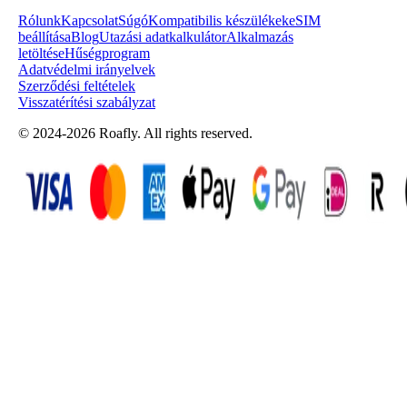
Rólunk
Kapcsolat
Súgó
Kompatibilis készülékek
eSIM
beállítása
Blog
Utazási adatkalkulátor
Alkalmazás
letöltése
Hűségprogram
Adatvédelmi irányelvek
Szerződési feltételek
Visszatérítési szabályzat
© 2024-2026 Roafly. All rights reserved.