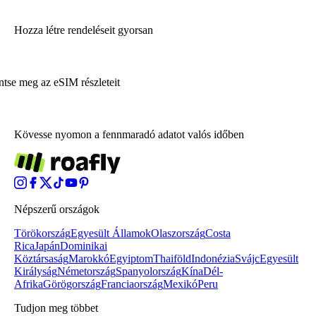
Hozza létre rendeléseit gyorsan
ntse meg az eSIM részleteit
Kövesse nyomon a fennmaradó adatot valós időben
Népszerű országok
Törökország
Egyesült Államok
Olaszország
Costa
Rica
Japán
Dominikai
Köztársaság
Marokkó
Egyiptom
Thaiföld
Indonézia
Svájc
Egyesült
Királyság
Németország
Spanyolország
Kína
Dél-
Afrika
Görögország
Franciaország
Mexikó
Peru
Tudjon meg többet