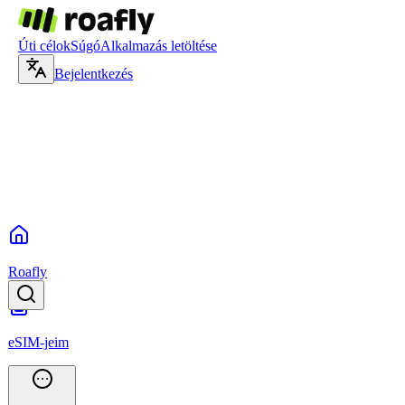
Úti célok
Súgó
Alkalmazás letöltése
Bejelentkezés
Roafly
eSIM-jeim