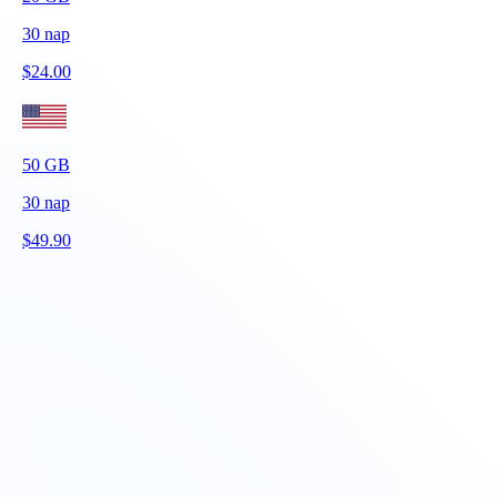
30
nap
$
24.00
50
GB
30
nap
$
49.90