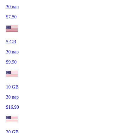
30
nap
$
7.50
5
GB
30
nap
$
9.90
10
GB
30
nap
$
16.90
20
GB