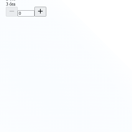
3
óra