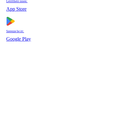
Letölthető innen:
App Store
Szerezze be itt:
Google Play