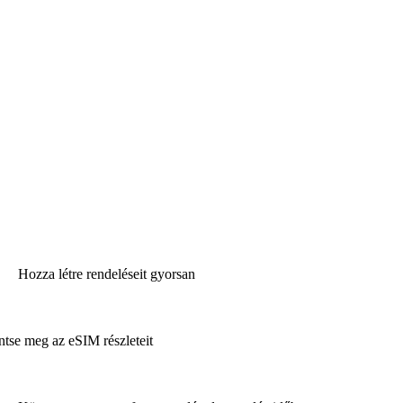
Hozza létre rendeléseit gyorsan
ntse meg az eSIM részleteit