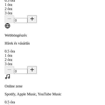
0.5
óra
1
óra
2
óra
3
óra
Webböngészés
Hírek és vásárlás
0.5
óra
1
óra
2
óra
3
óra
Online zene
Spotify, Apple Music, YouTube Music
0.5
óra