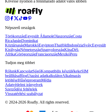
Kövesse nyomon a fennmaradó adatot valós időben
Népszerű országok
Törökország
Egyesült Államok
Olaszország
Costa
Rica
Japán
Dominikai
Köztársaság
Marokkó
Egyiptom
Thaiföld
Indonézia
Svájc
Egyesült
Királyság
Németország
Spanyolország
Kína
Dél-
Afrika
Görögország
Franciaország
Mexikó
Peru
Tudjon meg többet
Rólunk
Kapcsolat
Súgó
Kompatibilis készülékek
eSIM
beállítása
Blog
Utazási adatkalkulátor
Alkalmazás
letöltése
Hűségprogram
Média
Adatvédelmi irányelvek
Szerződési feltételek
Visszatérítési szabályzat
© 2024-2026 Roafly. All rights reserved.