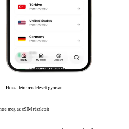
Hozza létre rendeléseit gyorsan
ntse meg az eSIM részleteit