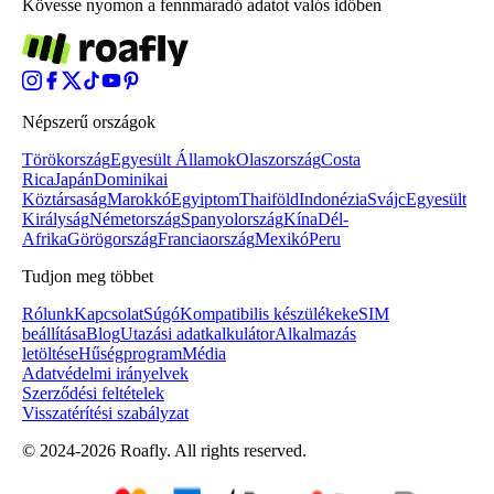
Kövesse nyomon a fennmaradó adatot valós időben
Népszerű országok
Törökország
Egyesült Államok
Olaszország
Costa
Rica
Japán
Dominikai
Köztársaság
Marokkó
Egyiptom
Thaiföld
Indonézia
Svájc
Egyesült
Királyság
Németország
Spanyolország
Kína
Dél-
Afrika
Görögország
Franciaország
Mexikó
Peru
Tudjon meg többet
Rólunk
Kapcsolat
Súgó
Kompatibilis készülékek
eSIM
beállítása
Blog
Utazási adatkalkulátor
Alkalmazás
letöltése
Hűségprogram
Média
Adatvédelmi irányelvek
Szerződési feltételek
Visszatérítési szabályzat
© 2024-2026 Roafly. All rights reserved.