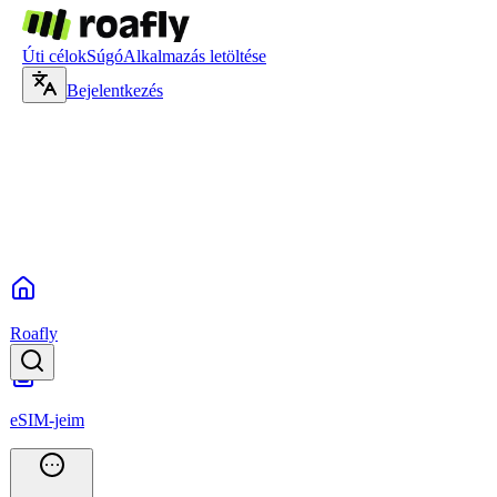
Úti célok
Súgó
Alkalmazás letöltése
Bejelentkezés
Roafly
eSIM-jeim