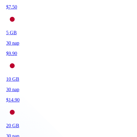
$
7.50
5
GB
30
nap
$
9.90
10
GB
30
nap
$
14.90
20
GB
30
nap