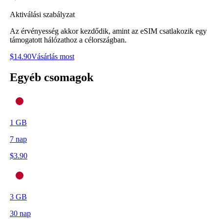
Aktiválási szabályzat
Az érvényesség akkor kezdődik, amint az eSIM csatlakozik egy
támogatott hálózathoz a célországban.
$
14.90
Vásárlás most
Egyéb csomagok
1
GB
7
nap
$
3.90
3
GB
30
nap