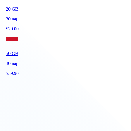
20
GB
30
nap
$
20.00
50
GB
30
nap
$
39.90