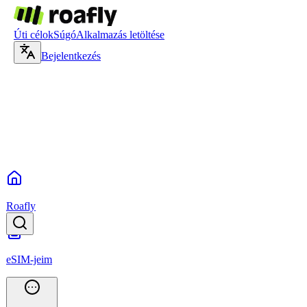
Úti célok
Súgó
Alkalmazás letöltése
Bejelentkezés
Roafly
eSIM-jeim