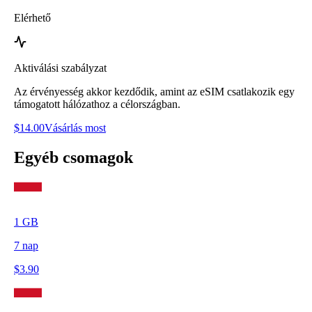
Elérhető
Aktiválási szabályzat
Az érvényesség akkor kezdődik, amint az eSIM csatlakozik egy
támogatott hálózathoz a célországban.
$
14.00
Vásárlás most
Egyéb csomagok
1
GB
7
nap
$
3.90