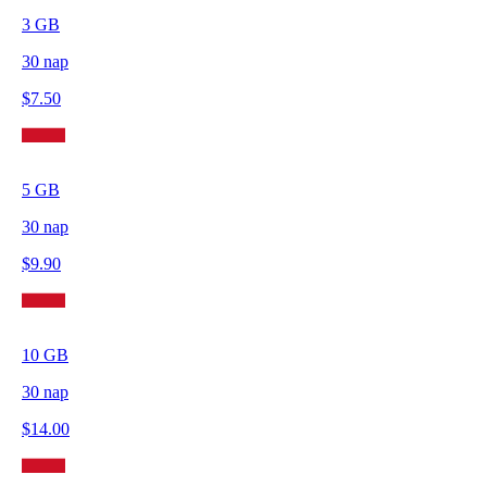
3
GB
30
nap
$
7.50
5
GB
30
nap
$
9.90
10
GB
30
nap
$
14.00