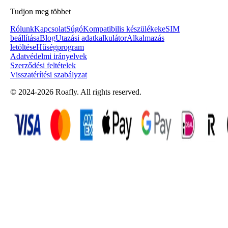
Tudjon meg többet
Rólunk
Kapcsolat
Súgó
Kompatibilis készülékek
eSIM
beállítása
Blog
Utazási adatkalkulátor
Alkalmazás
letöltése
Hűségprogram
Adatvédelmi irányelvek
Szerződési feltételek
Visszatérítési szabályzat
© 2024-2026 Roafly. All rights reserved.