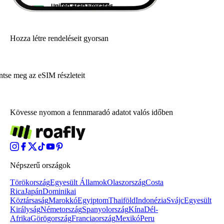
Hozza létre rendeléseit gyorsan
ntse meg az eSIM részleteit
Kövesse nyomon a fennmaradó adatot valós időben
Népszerű országok
Törökország
Egyesült Államok
Olaszország
Costa
Rica
Japán
Dominikai
Köztársaság
Marokkó
Egyiptom
Thaiföld
Indonézia
Svájc
Egyesült
Királyság
Németország
Spanyolország
Kína
Dél-
Afrika
Görögország
Franciaország
Mexikó
Peru