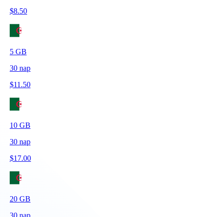
$
8.50
5
GB
30
nap
$
11.50
10
GB
30
nap
$
17.00
20
GB
30
nap