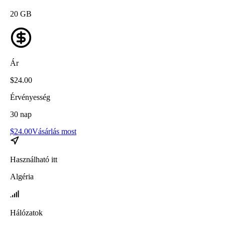
20
GB
Ár
$
24.00
Érvényesség
30
nap
$
24.00
Vásárlás most
Használható itt
Algéria
Hálózatok