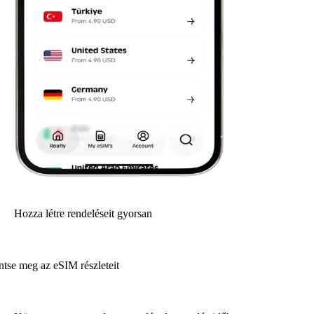
Hozza létre rendeléseit gyorsan
ntse meg az eSIM részleteit