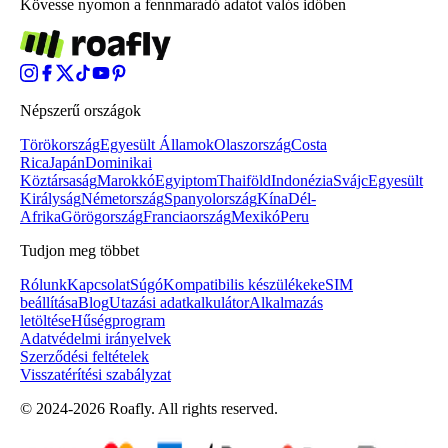
Kövesse nyomon a fennmaradó adatot valós időben
Népszerű országok
Törökország
Egyesült Államok
Olaszország
Costa
Rica
Japán
Dominikai
Köztársaság
Marokkó
Egyiptom
Thaiföld
Indonézia
Svájc
Egyesült
Királyság
Németország
Spanyolország
Kína
Dél-
Afrika
Görögország
Franciaország
Mexikó
Peru
Tudjon meg többet
Rólunk
Kapcsolat
Súgó
Kompatibilis készülékek
eSIM
beállítása
Blog
Utazási adatkalkulátor
Alkalmazás
letöltése
Hűségprogram
Adatvédelmi irányelvek
Szerződési feltételek
Visszatérítési szabályzat
© 2024-2026 Roafly. All rights reserved.