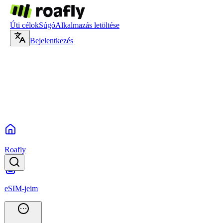
Úti célok
Súgó
Alkalmazás letöltése
Bejelentkezés
Roafly
eSIM-jeim