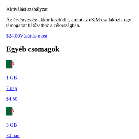
Aktiválási szabályzat
Az érvényesség akkor kezdődik, amint az eSIM csatlakozik egy
támogatott hálózathoz a célországban.
$
24.00
Vásárlás most
Egyéb csomagok
1
GB
7
nap
$
4.50
3
GB
30
nap