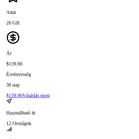
Adat
20
GB
Ár
$
139.90
Érvényesség
30
nap
$
139.90
Vásárlás most
Használható itt
12
Országok