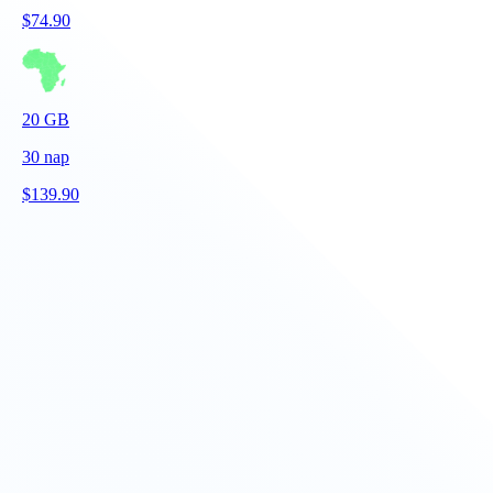
$
74.90
20
GB
30
nap
$
139.90