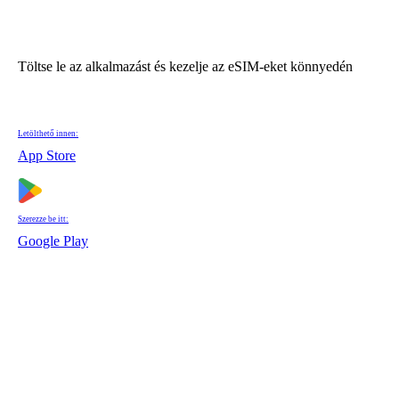
Töltse le az alkalmazást és kezelje az eSIM-eket könnyedén
Letölthető innen:
App Store
Szerezze be itt:
Google Play