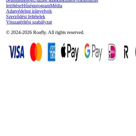
beállítása
Blog
Utazási adatkalkulátor
Alkalmazás
letöltése
Hűségprogram
Média
Adatvédelmi irányelvek
Szerződési feltételek
Visszatérítési szabályzat
© 2024-2026 Roafly. All rights reserved.