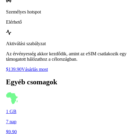
Személyes hotspot
Elérhető
Aktiválási szabályzat
Az érvényesség akkor kezdődik, amint az eSIM csatlakozik egy
támogatott hálózathoz a célországban.
$
139.90
Vásárlás most
Egyéb csomagok
1
GB
7
nap
$
9.90