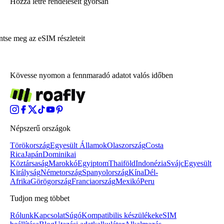
Hozza létre rendeléseit gyorsan
ntse meg az eSIM részleteit
Kövesse nyomon a fennmaradó adatot valós időben
Népszerű országok
Törökország
Egyesült Államok
Olaszország
Costa
Rica
Japán
Dominikai
Köztársaság
Marokkó
Egyiptom
Thaiföld
Indonézia
Svájc
Egyesült
Királyság
Németország
Spanyolország
Kína
Dél-
Afrika
Görögország
Franciaország
Mexikó
Peru
Tudjon meg többet
Rólunk
Kapcsolat
Súgó
Kompatibilis készülékek
eSIM