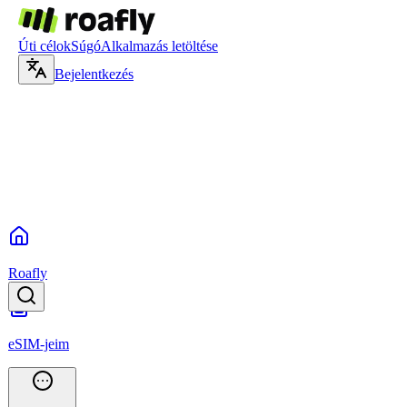
Úti célok
Súgó
Alkalmazás letöltése
Bejelentkezés
Roafly
eSIM-jeim