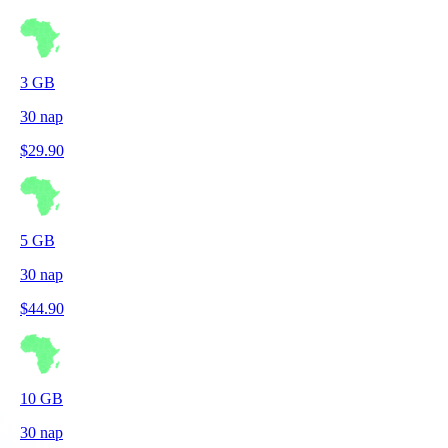
3
GB
30
nap
$
29.90
5
GB
30
nap
$
44.90
10
GB
30
nap