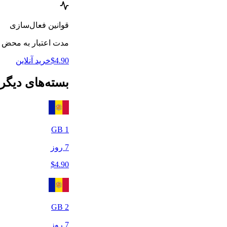
قوانین فعال‌سازی
مدت اعتبار به محض اتصال eSIM به یک شبکه مورد پشتیبانی در کشو
4.90
$
خرید آنلاین
بسته‌های دیگر
GB
1
7
روز
$
4.90
GB
2
7
روز