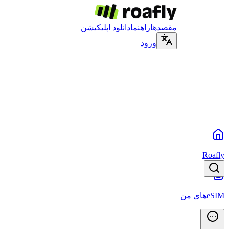
مقصدها
راهنما
دانلود اپلیکیشن
ورود
Roafly
eSIMهای من