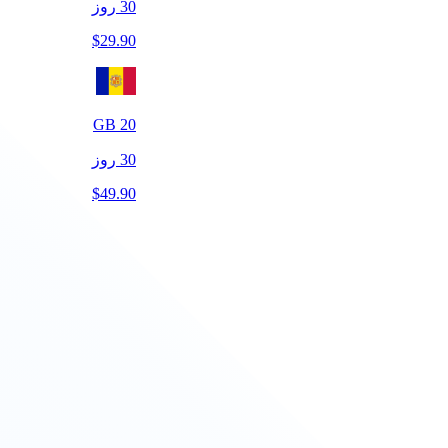
30
روز
$
29.90
GB
20
30
روز
$
49.90