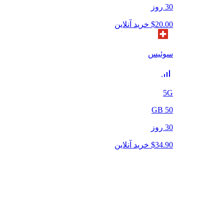
30
روز
20.00
$
خرید آنلاین
سوئیس
5G
GB
50
30
روز
34.90
$
خرید آنلاین