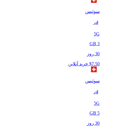
سوئیس
5G
GB
3
30
روز
7.50
$
خرید آنلاین
سوئیس
5G
GB
5
30
روز