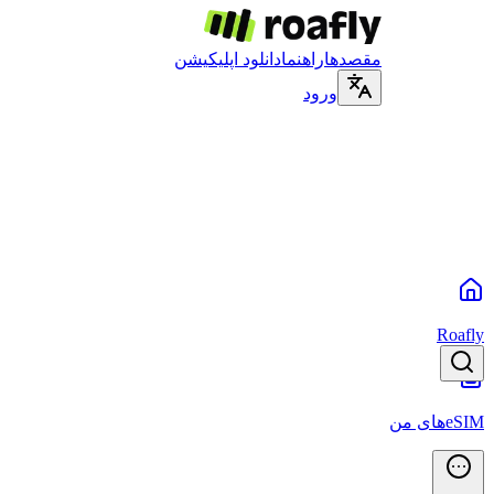
مقصدها
راهنما
دانلود اپلیکیشن
ورود
Roafly
eSIMهای من