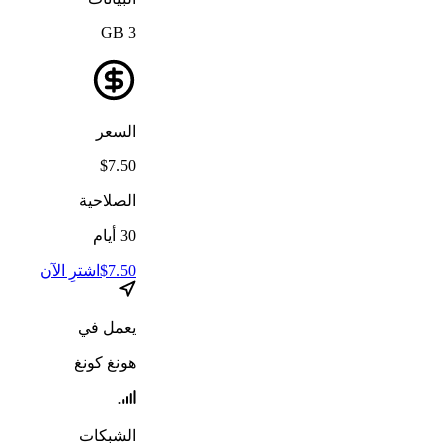
GB
3
السعر
$
7.50
الصلاحية
30
أيام
7.50
$
اشترِ الآن
يعمل في
هونغ كونغ
الشبكات