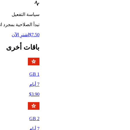
سياسة التفعيل
تبدأ الصلاحية بمجرد 
7.50
$
اشترِ الآن
باقات أخرى
GB
1
7
أيام
$
3.90
GB
2
7
أيام