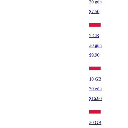
30
gün
$
7.50
5
GB
30
gün
$
9.90
10
GB
30
gün
$
16.90
20
GB