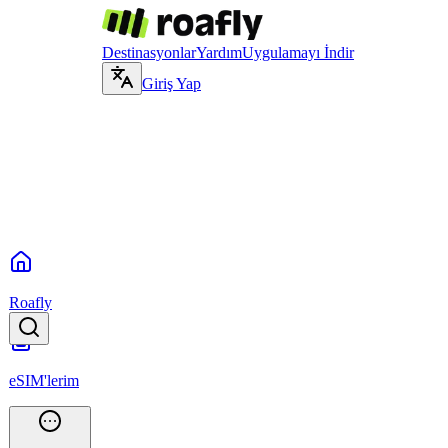
Destinasyonlar
Yardım
Uygulamayı İndir
Giriş Yap
Roafly
eSIM'lerim