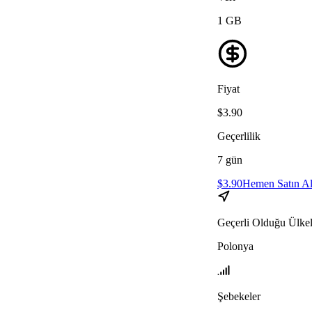
1
GB
Fiyat
$
3.90
Geçerlilik
7
gün
$
3.90
Hemen Satın A
Geçerli Olduğu Ülkel
Polonya
Şebekeler