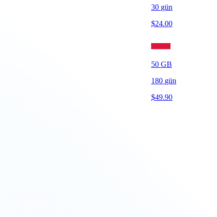
30
gün
$
24.00
50
GB
180
gün
$
49.90