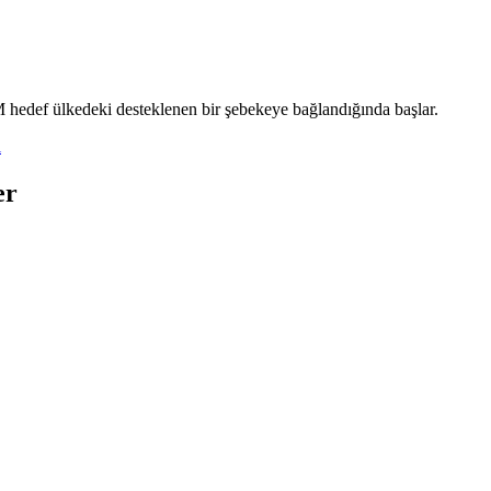
M hedef ülkedeki desteklenen bir şebekeye bağlandığında başlar.
l
er