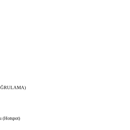
DOĞRULAMA)
ı (Hotspot)