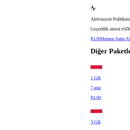
Aktivasyon Politikası
Geçerlilik süresi eSI
$
3.90
Hemen Satın A
Diğer Paketl
1
GB
7
gün
$
3.90
3
GB