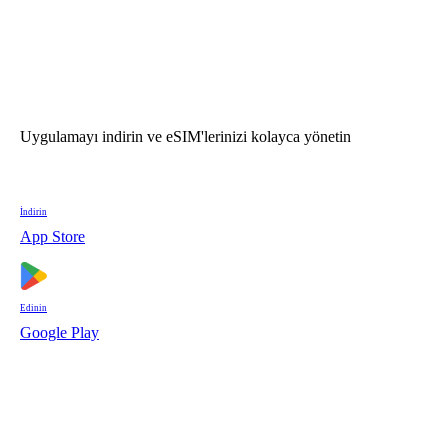
Uygulamayı indirin ve eSIM'lerinizi kolayca yönetin
İndirin
App Store
Edinin
Google Play