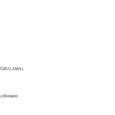
DOĞRULAMA)
ı (Hotspot)