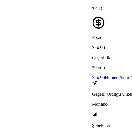
3
GB
Fiyat
$
24.90
Geçerlilik
30
gün
$
24.90
Hemen Satın 
Geçerli Olduğu Ülkel
Monako
Şebekeler