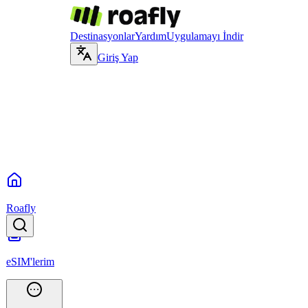
Destinasyonlar
Yardım
Uygulamayı İndir
Giriş Yap
Roafly
eSIM'lerim