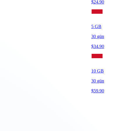
$
24.90
5
GB
30
gün
$
34.90
10
GB
30
gün
$
59.90