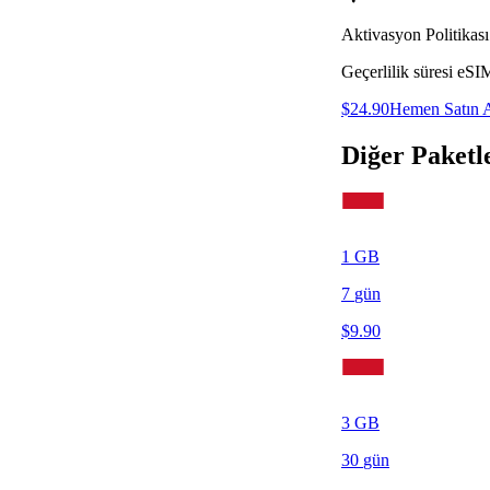
Aktivasyon Politikası
Geçerlilik süresi eSI
$
24.90
Hemen Satın 
Diğer Paketl
1
GB
7
gün
$
9.90
3
GB
30
gün