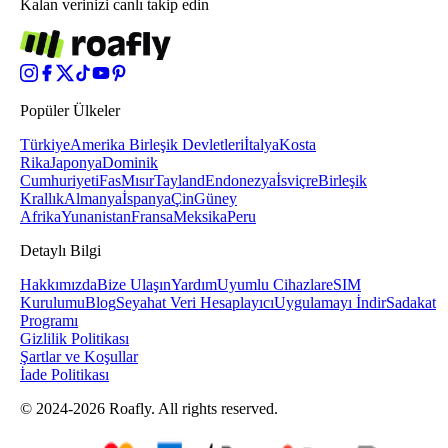
Kalan verinizi canlı takip edin
Popüler Ülkeler
Türkiye
Amerika Birleşik Devletleri
İtalya
Kosta
Rika
Japonya
Dominik
Cumhuriyeti
Fas
Mısır
Tayland
Endonezya
İsviçre
Birleşik
Krallık
Almanya
İspanya
Çin
Güney
Afrika
Yunanistan
Fransa
Meksika
Peru
Detaylı Bilgi
Hakkımızda
Bize Ulaşın
Yardım
Uyumlu Cihazlar
eSIM
Kurulumu
Blog
Seyahat Veri Hesaplayıcı
Uygulamayı İndir
Sadakat
Programı
Gizlilik Politikası
Şartlar ve Koşullar
İade Politikası
© 2024-2026 Roafly. All rights reserved.