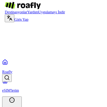
Destinasyonlar
Yardım
Uygulamayı İndir
Giriş Yap
Roafly
eSIM'lerim