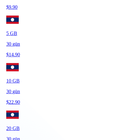
$
9.90
5
GB
30
gün
$
14.90
10
GB
30
gün
$
22.90
20
GB
30
gün