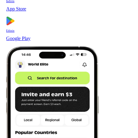
İndirin
App Store
Edinin
Google Play