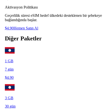
Aktivasyon Politikası
Geçerlilik süresi eSIM hedef ülkedeki desteklenen bir şebekeye
bağlandığında başlar.
$
4.90
Hemen Satın Al
Diğer Paketler
1
GB
7
gün
$
4.90
3
GB
30
gün