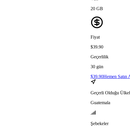
20
GB
Fiyat
$
39.90
Geçerlilik
30
gün
$
39.90
Hemen Satın 
Geçerli Olduğu Ülkel
Guatemala
Şebekeler