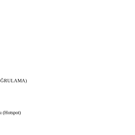
DOĞRULAMA)
ı (Hotspot)