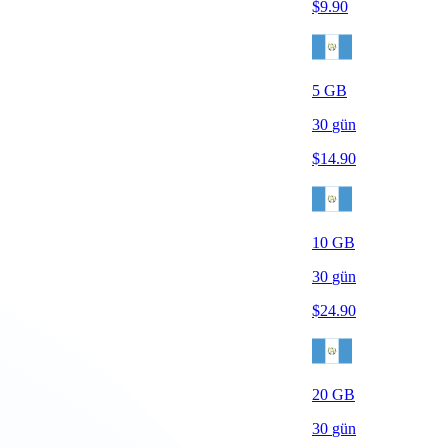
$
9.90
5
GB
30
gün
$
14.90
10
GB
30
gün
$
24.90
20
GB
30
gün