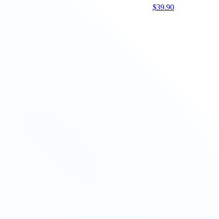
$
39.90