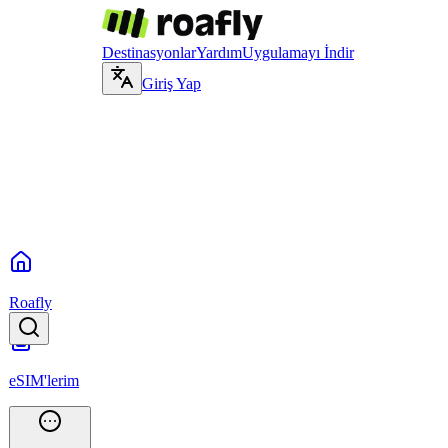
Destinasyonlar
Yardım
Uygulamayı İndir
Giriş Yap
Roafly
eSIM'lerim