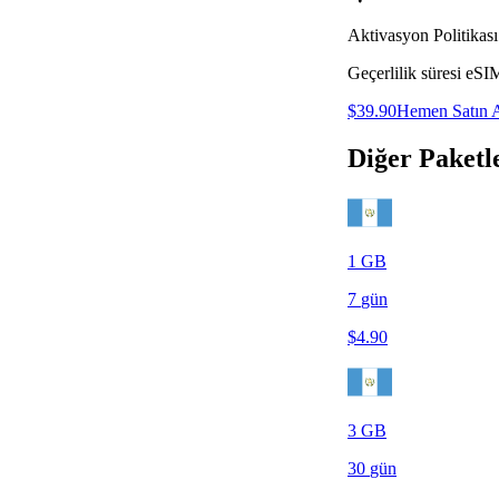
Aktivasyon Politikası
Geçerlilik süresi eSI
$
39.90
Hemen Satın 
Diğer Paketl
1
GB
7
gün
$
4.90
3
GB
30
gün