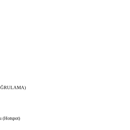
DOĞRULAMA)
ı (Hotspot)