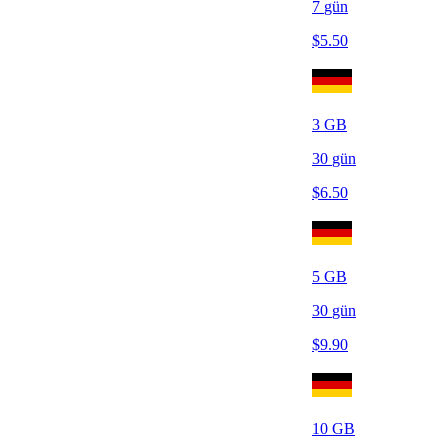
7
gün
$
5.50
3
GB
30
gün
$
6.50
5
GB
30
gün
$
9.90
10
GB