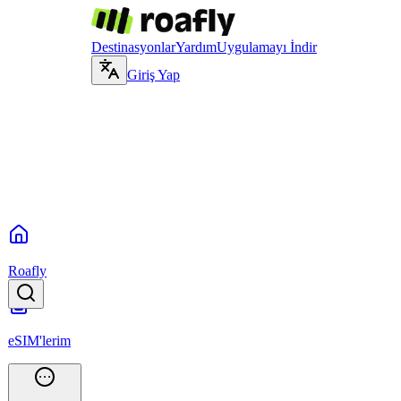
Destinasyonlar
Yardım
Uygulamayı İndir
Giriş Yap
Roafly
eSIM'lerim