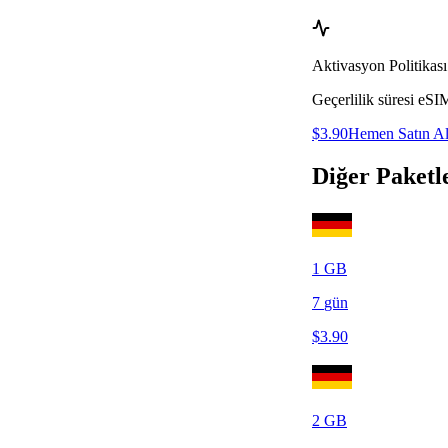
Aktivasyon Politikası
Geçerlilik süresi eSI
$
3.90
Hemen Satın A
Diğer Paketl
1
GB
7
gün
$
3.90
2
GB