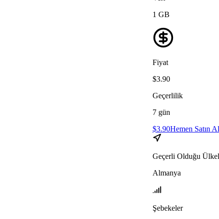
1
GB
Fiyat
$
3.90
Geçerlilik
7
gün
$
3.90
Hemen Satın A
Geçerli Olduğu Ülkel
Almanya
Şebekeler