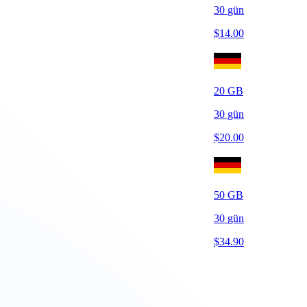
30
gün
$
14.00
20
GB
30
gün
$
20.00
50
GB
30
gün
$
34.90