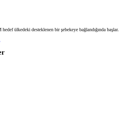
M hedef ülkedeki desteklenen bir şebekeye bağlandığında başlar.
l
er