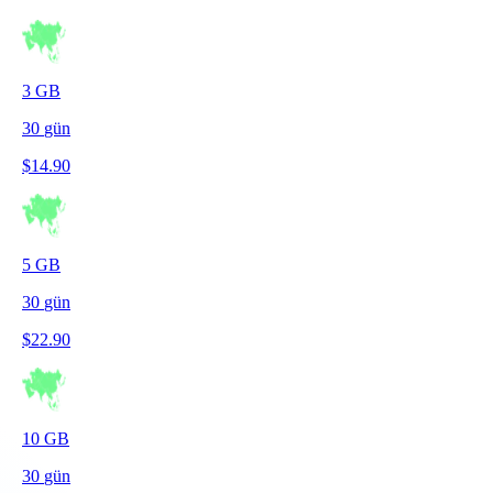
3
GB
30
gün
$
14.90
5
GB
30
gün
$
22.90
10
GB
30
gün