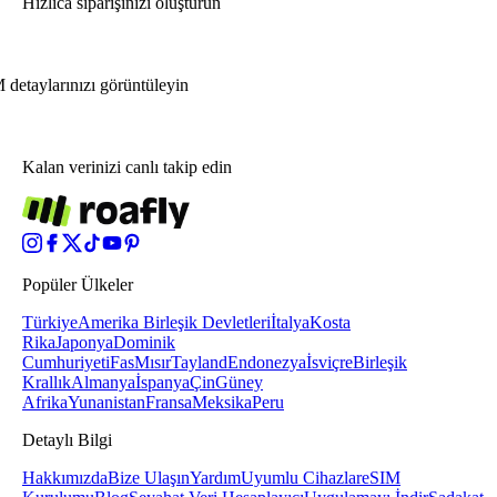
Hızlıca siparişinizi oluşturun
 detaylarınızı görüntüleyin
Kalan verinizi canlı takip edin
Popüler Ülkeler
Türkiye
Amerika Birleşik Devletleri
İtalya
Kosta
Rika
Japonya
Dominik
Cumhuriyeti
Fas
Mısır
Tayland
Endonezya
İsviçre
Birleşik
Krallık
Almanya
İspanya
Çin
Güney
Afrika
Yunanistan
Fransa
Meksika
Peru
Detaylı Bilgi
Hakkımızda
Bize Ulaşın
Yardım
Uyumlu Cihazlar
eSIM