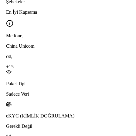
Şebekeler
En İyi Kapsama
Metfone
,
China Unicom
,
csl
,
+
15
Paket Tipi
Sadece Veri
eKYC (KİMLİK DOĞRULAMA)
Gerekli Değil