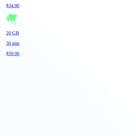
$
34.90
20
GB
30
gün
$
59.90