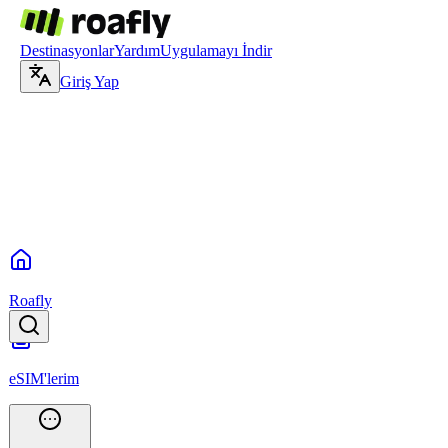
Destinasyonlar
Yardım
Uygulamayı İndir
Giriş Yap
Roafly
eSIM'lerim