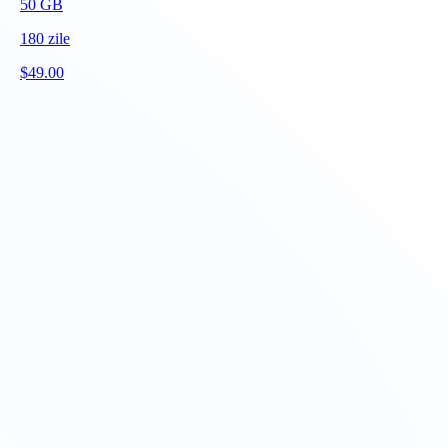
50
GB
180
zile
$
49.00