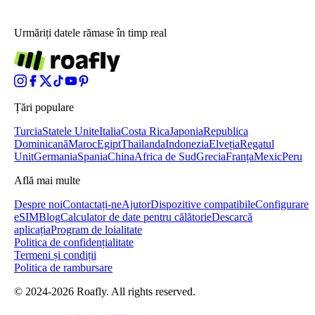
Urmăriți datele rămase în timp real
Țări populare
Turcia
Statele Unite
Italia
Costa Rica
Japonia
Republica
Dominicană
Maroc
Egipt
Thailanda
Indonezia
Elveția
Regatul
Unit
Germania
Spania
China
Africa de Sud
Grecia
Franța
Mexic
Peru
Află mai multe
Despre noi
Contactați-ne
Ajutor
Dispozitive compatibile
Configurare
eSIM
Blog
Calculator de date pentru călătorie
Descarcă
aplicația
Program de loialitate
Politica de confidențialitate
Termeni și condiții
Politica de rambursare
© 2024-2026 Roafly. All rights reserved.