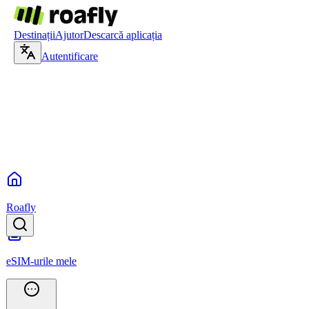
Destinații
Ajutor
Descarcă aplicația
Autentificare
Roafly
eSIM-urile mele