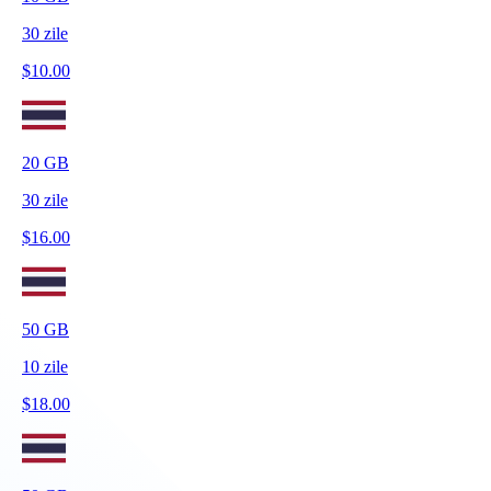
30
zile
$
10.00
20
GB
30
zile
$
16.00
50
GB
10
zile
$
18.00