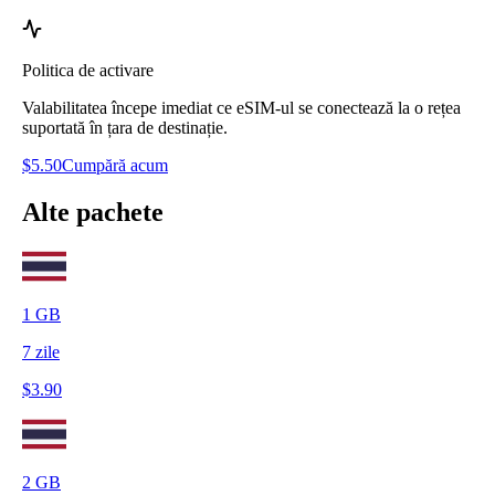
Politica de activare
Valabilitatea începe imediat ce eSIM-ul se conectează la o rețea
suportată în țara de destinație.
$
5.50
Cumpără acum
Alte pachete
1
GB
7
zile
$
3.90
2
GB