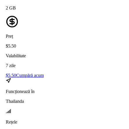
2
GB
Preț
$
5.50
Valabilitate
7
zile
$
5.50
Cumpără acum
Funcționează în
Thailanda
Rețele