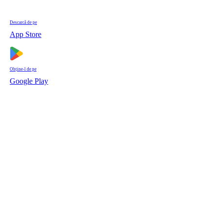
Descarcă de pe
App Store
Obține-l de pe
Google Play