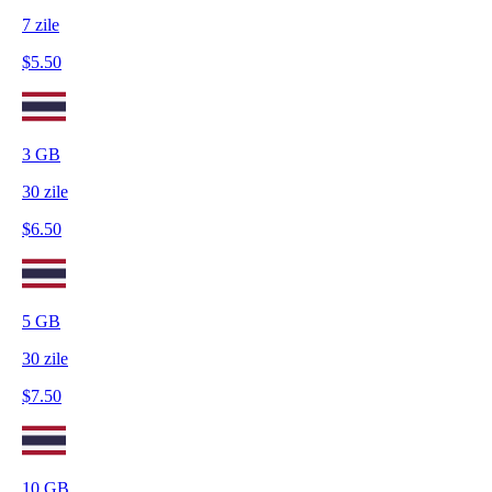
7
zile
$
5.50
3
GB
30
zile
$
6.50
5
GB
30
zile
$
7.50
10
GB