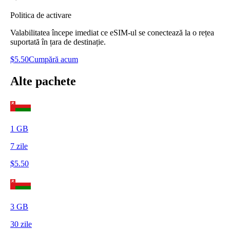
Politica de activare
Valabilitatea începe imediat ce eSIM-ul se conectează la o rețea
suportată în țara de destinație.
$
5.50
Cumpără acum
Alte pachete
1
GB
7
zile
$
5.50
3
GB
30
zile