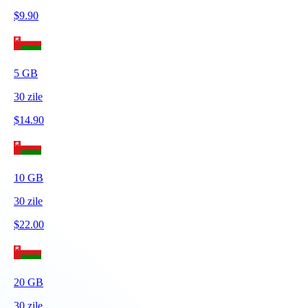
$
9.90
5
GB
30
zile
$
14.90
10
GB
30
zile
$
22.00
20
GB
30
zile