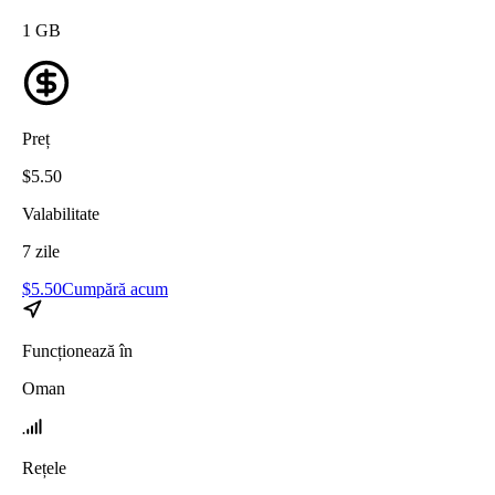
1
GB
Preț
$
5.50
Valabilitate
7
zile
$
5.50
Cumpără acum
Funcționează în
Oman
Rețele