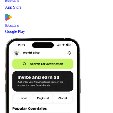
Descarcă de pe
App Store
Obține-l de pe
Google Play