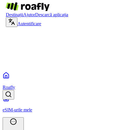
Destinații
Ajutor
Descarcă aplicația
Autentificare
Roafly
eSIM-urile mele