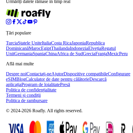
Urmăriți datele rămase în timp real
Țări populare
Turcia
Statele Unite
Italia
Costa Rica
Japonia
Republica
Dominicană
Maroc
Egipt
Thailanda
Indonezia
Elveția
Regatul
Unit
Germania
Spania
China
Africa de Sud
Grecia
Franța
Mexic
Peru
Află mai multe
Despre noi
Contactați-ne
Ajutor
Dispozitive compatibile
Configurare
eSIM
Blog
Calculator de date pentru călătorie
Descarcă
aplicația
Program de loialitate
Presă
Politica de confidențialitate
Termeni și condiții
Politica de rambursare
© 2024-2026 Roafly. All rights reserved.