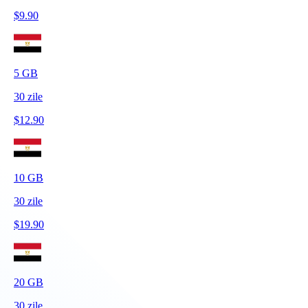
$
9.90
5
GB
30
zile
$
12.90
10
GB
30
zile
$
19.90
20
GB
30
zile