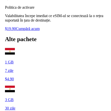
Politica de activare
Valabilitatea începe imediat ce eSIM-ul se conectează la o rețea
suportată în țara de destinație.
$
19.90
Cumpără acum
Alte pachete
1
GB
7
zile
$
4.90
3
GB
30
zile