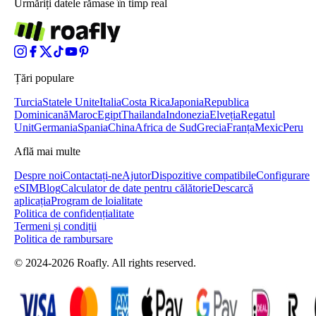
Urmăriți datele rămase în timp real
Țări populare
Turcia
Statele Unite
Italia
Costa Rica
Japonia
Republica
Dominicană
Maroc
Egipt
Thailanda
Indonezia
Elveția
Regatul
Unit
Germania
Spania
China
Africa de Sud
Grecia
Franța
Mexic
Peru
Află mai multe
Despre noi
Contactați-ne
Ajutor
Dispozitive compatibile
Configurare
eSIM
Blog
Calculator de date pentru călătorie
Descarcă
aplicația
Program de loialitate
Politica de confidențialitate
Termeni și condiții
Politica de rambursare
© 2024-2026 Roafly. All rights reserved.