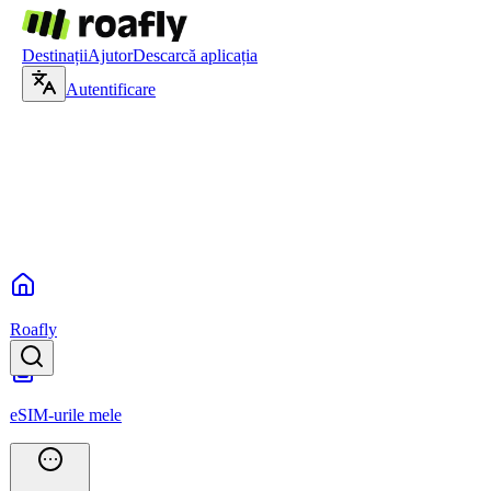
Destinații
Ajutor
Descarcă aplicația
Autentificare
Roafly
eSIM-urile mele