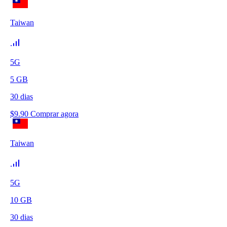
Taiwan
5G
5
GB
30
dias
$
9.90
Comprar agora
Taiwan
5G
10
GB
30
dias