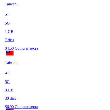
Taiwan
5G
1
GB
7
dias
$
4.50
Comprar agora
Taiwan
5G
3
GB
30
dias
$
6.90
Comprar agora