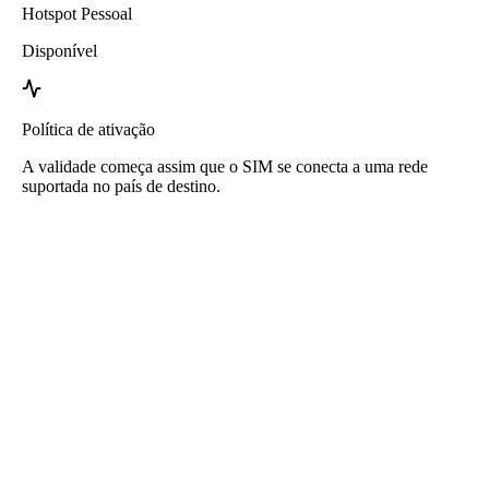
Hotspot Pessoal
Disponível
Política de ativação
A validade começa assim que o SIM se conecta a uma rede
suportada no país de destino.
eSIM Taiwan da Roafly
Entrega imediata - Pronto para usar - Pré-pago - Sem
contrato
Este eSIM é apenas para uso de dados e não inclui um número de
telefone.
Basta escanear o código QR para baixar e usar o eSIM. Nenhuma
ativação ou registro adicional é necessário.