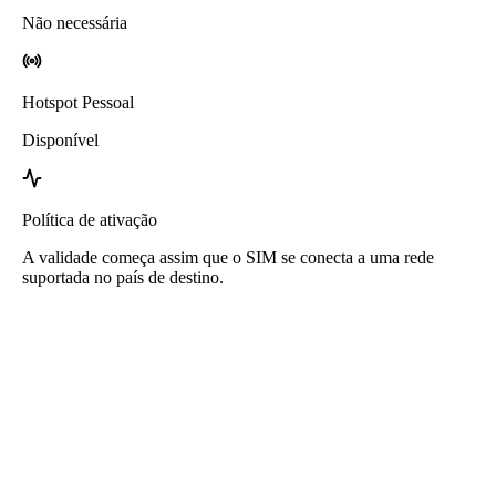
Não necessária
Hotspot Pessoal
Disponível
Política de ativação
A validade começa assim que o SIM se conecta a uma rede
suportada no país de destino.
eSIM Ruanda da Roafly
Entrega imediata - Pronto para usar - Pré-pago - Sem
contrato
Este eSIM é apenas para uso de dados e não inclui um número de