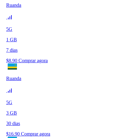
Ruanda
5G
1
GB
7
dias
$
8.90
Comprar agora
Ruanda
5G
3
GB
30
dias
$
16.90
Comprar agora