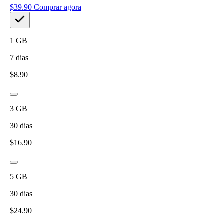
$
39.90
Comprar agora
1
GB
7
dias
$
8.90
3
GB
30
dias
$
16.90
5
GB
30
dias
$
24.90