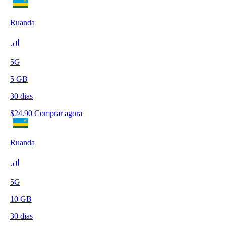
Ruanda
5G
5
GB
30
dias
$
24.90
Comprar agora
Ruanda
5G
10
GB
30
dias