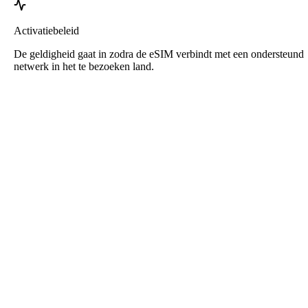
Activatiebeleid
De geldigheid gaat in zodra de eSIM verbindt met een ondersteund
netwerk in het te bezoeken land.
Roafly Slovenië eSIM
Directe levering - Klaar voor gebruik - Prepaid - Geen
contract
Deze eSIM is alleen bedoeld voor datagebruik. Er wordt geen
telefoonnummer meegeleverd.
Scan gewoon de QR-code om de eSIM te downloaden en te
activeren. Geen extra registratie of activering nodig.
De geldigheid begint zodra de eSIM op je apparaat is gedownload
en verbinding maakt met het netwerk.
Eenmalig prepaid-abonnement. Geen automatische verlengingen,
geen contract.