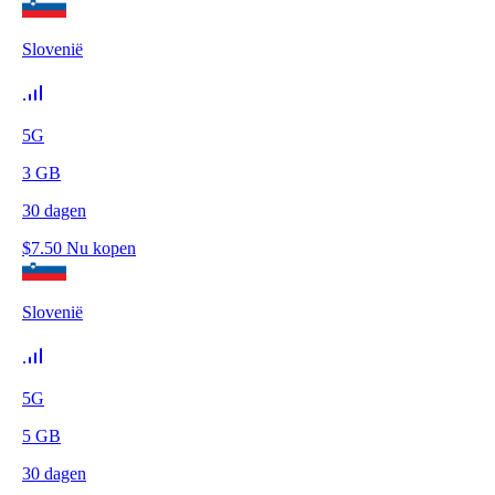
Slovenië
5G
3
GB
30
dagen
$
7.50
Nu kopen
Slovenië
5G
5
GB
30
dagen