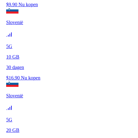
$
9.90
Nu kopen
Slovenië
5G
10
GB
30
dagen
$
16.90
Nu kopen
Slovenië
5G
20
GB