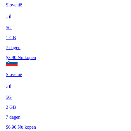
Slovenië
5G
1
GB
7
dagen
$
3.90
Nu kopen
Slovenië
5G
2
GB
7
dagen
$
6.90
Nu kopen