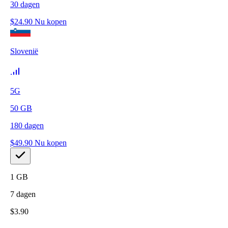
30
dagen
$
24.90
Nu kopen
Slovenië
5G
50
GB
180
dagen
$
49.90
Nu kopen
1
GB
7
dagen
$
3.90