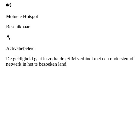
Mobiele Hotspot
Beschikbaar
Activatiebeleid
De geldigheid gaat in zodra de eSIM verbindt met een ondersteund
netwerk in het te bezoeken land.
Roafly Japan eSIM
Directe levering - Klaar voor gebruik - Prepaid - Geen
contract
Deze eSIM is alleen bedoeld voor datagebruik. Er wordt geen
telefoonnummer meegeleverd.
Scan gewoon de QR-code om de eSIM te downloaden en te