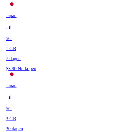
Japan
5G
1
GB
7
dagen
$
3.90
Nu kopen
Japan
5G
3
GB
30
dagen