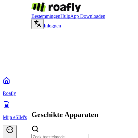
Bestemmingen
Hulp
App Downloaden
Inloggen
Roafly
Geschikte Apparaten
Mijn eSIM's