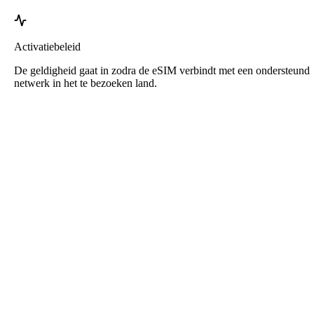
Activatiebeleid
De geldigheid gaat in zodra de eSIM verbindt met een ondersteund
netwerk in het te bezoeken land.
Roafly Nederland eSIM
Directe levering - Klaar voor gebruik - Prepaid - Geen
contract
Deze eSIM is alleen bedoeld voor datagebruik. Er wordt geen
telefoonnummer meegeleverd.
Scan gewoon de QR-code om de eSIM te downloaden en te
activeren. Geen extra registratie of activering nodig.
De geldigheid begint zodra de eSIM op je apparaat is gedownload
en verbinding maakt met het netwerk.
Eenmalig prepaid-abonnement. Geen automatische verlengingen,