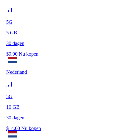
5G
5
GB
30
dagen
$
9.90
Nu kopen
Nederland
5G
10
GB
30
dagen
$
14.00
Nu kopen