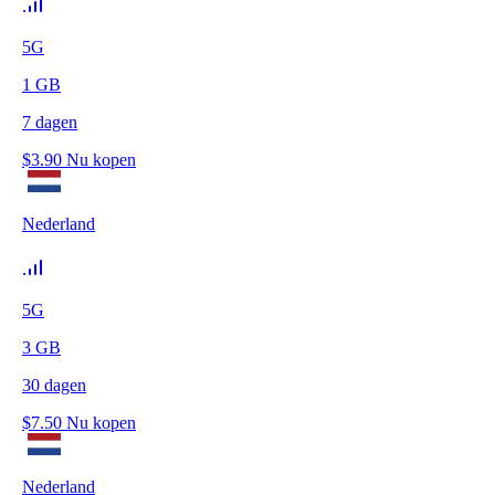
5G
1
GB
7
dagen
$
3.90
Nu kopen
Nederland
5G
3
GB
30
dagen
$
7.50
Nu kopen
Nederland