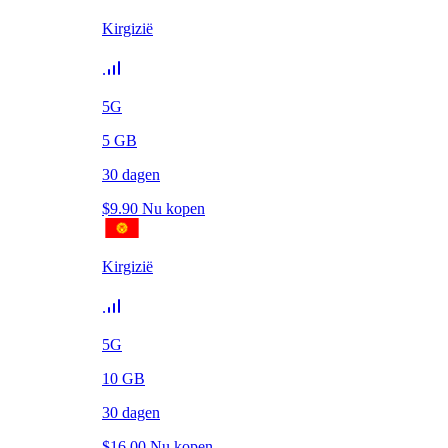
Kirgizië
5G
5
GB
30
dagen
$
9.90
Nu kopen
Kirgizië
5G
10
GB
30
dagen
$
16.00
Nu kopen