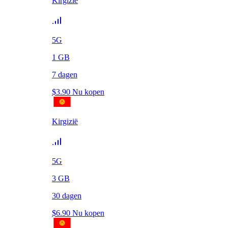
Kirgizië
5G
1
GB
7
dagen
$
3.90
Nu kopen
Kirgizië
5G
3
GB
30
dagen
$
6.90
Nu kopen