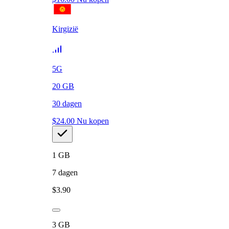
Kirgizië
5G
20
GB
30
dagen
$
24.00
Nu kopen
1
GB
7
dagen
$
3.90
3
GB