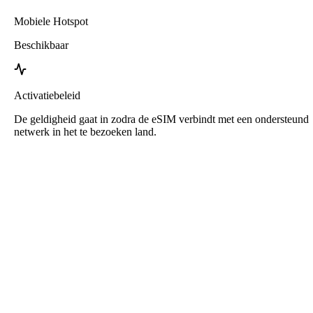
Mobiele Hotspot
Beschikbaar
Activatiebeleid
De geldigheid gaat in zodra de eSIM verbindt met een ondersteund
netwerk in het te bezoeken land.
Roafly Oostenrijk eSIM
Directe levering - Klaar voor gebruik - Prepaid - Geen
contract
Deze eSIM is alleen bedoeld voor datagebruik. Er wordt geen
telefoonnummer meegeleverd.
Scan gewoon de QR-code om de eSIM te downloaden en te
activeren. Geen extra registratie of activering nodig.