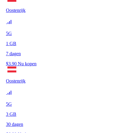
Oostenrijk
5G
1
GB
7
dagen
$
3.90
Nu kopen
Oostenrijk
5G
3
GB
30
dagen