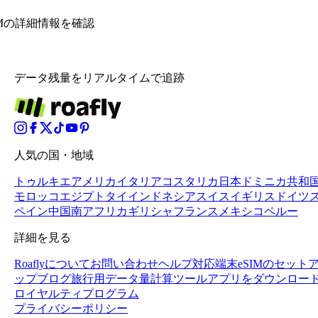
IMの詳細情報を確認
データ残量をリアルタイムで追跡
人気の国・地域
トゥルキエ
アメリカ
イタリア
コスタリカ
日本
ドミニカ共和
モロッコ
エジプト
タイ
インドネシア
スイス
イギリス
ドイツ
ペイン
中国
南アフリカ
ギリシャ
フランス
メキシコ
ペルー
詳細を見る
Roaflyについて
お問い合わせ
ヘルプ
対応端末
eSIMのセット
ップ
ブログ
旅行用データ量計算ツール
アプリをダウンロー
ロイヤルティプログラム
プライバシーポリシー