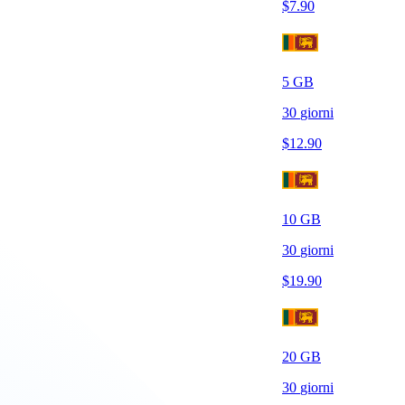
$
7.90
5
GB
30
giorni
$
12.90
10
GB
30
giorni
$
19.90
20
GB
30
giorni