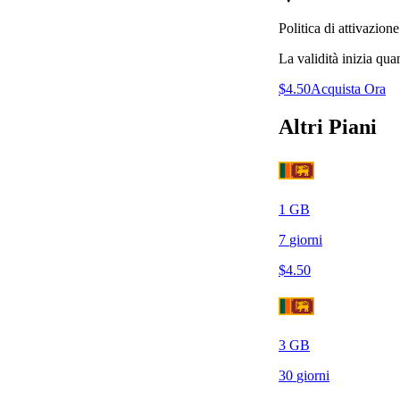
Politica di attivazione
La validità inizia qua
$
4.50
Acquista Ora
Altri Piani
1
GB
7
giorni
$
4.50
3
GB
30
giorni