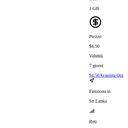
1
GB
Prezzo
$
4.50
Validità
7
giorni
$
4.50
Acquista Ora
Funziona in
Sri Lanka
Reti