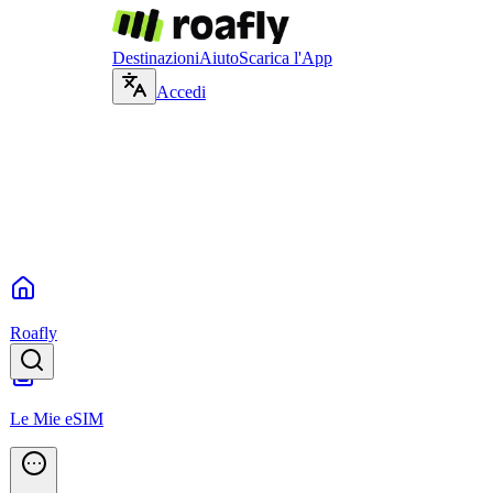
Destinazioni
Aiuto
Scarica l'App
Accedi
Roafly
Le Mie eSIM