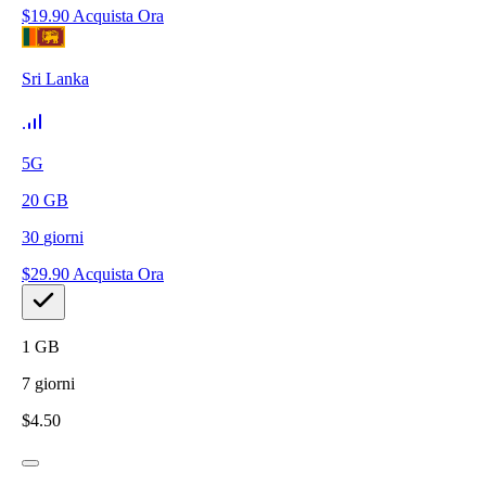
$
19.90
Acquista Ora
Sri Lanka
5G
20
GB
30
giorni
$
29.90
Acquista Ora
1
GB
7
giorni
$
4.50