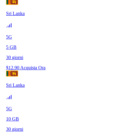
Sri Lanka
5G
5
GB
30
giorni
$
12.90
Acquista Ora
Sri Lanka
5G
10
GB
30
giorni