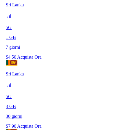
Sri Lanka
5G
1
GB
7
giorni
$
4.50
Acquista Ora
Sri Lanka
5G
3
GB
30
giorni
$
7.90
Acquista Ora