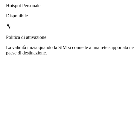
Hotspot Personale
Disponibile
Politica di attivazione
La validità inizia quando la SIM si connette a una rete supportata ne
paese di destinazione.
eSIM Sri Lanka di Roafly
Consegna immediata - Pronto per l'uso - Prepagato -
Nessun contratto
Questa eSIM è solo per l'uso dati. Non include un numero di
telefono.
Scansiona semplicemente il codice QR per scaricare e utilizzare
l'eSIM. Non è necessaria alcuna attivazione o registrazione
aggiuntiva.