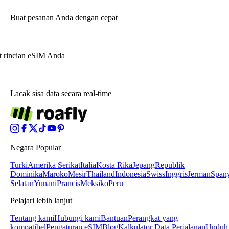
Buat pesanan Anda dengan cepat
t rincian eSIM Anda
Lacak sisa data secara real-time
Negara Popular
Turki
Amerika Serikat
Italia
Kosta Rika
Jepang
Republik
Dominika
Maroko
Mesir
Thailand
Indonesia
Swiss
Inggris
Jerman
Span
Selatan
Yunani
Prancis
Meksiko
Peru
Pelajari lebih lanjut
Tentang kami
Hubungi kami
Bantuan
Perangkat yang
kompatibel
Pengaturan eSIM
Blog
Kalkulator Data Perjalanan
Unduh