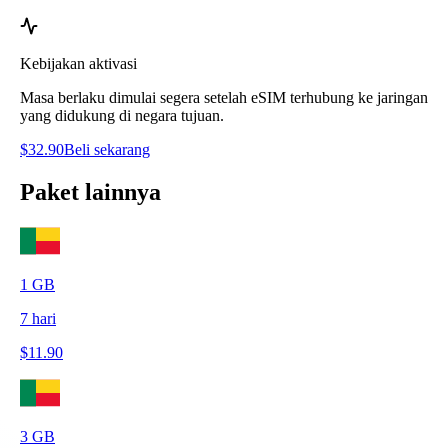
Kebijakan aktivasi
Masa berlaku dimulai segera setelah eSIM terhubung ke jaringan
yang didukung di negara tujuan.
$
32.90
Beli sekarang
Paket lainnya
1
GB
7
hari
$
11.90
3
GB