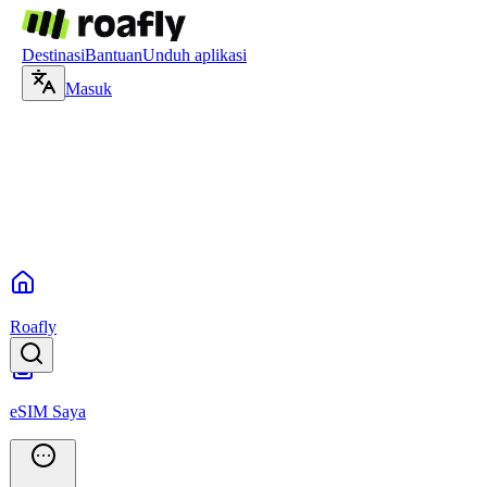
Destinasi
Bantuan
Unduh aplikasi
Masuk
Roafly
eSIM Saya