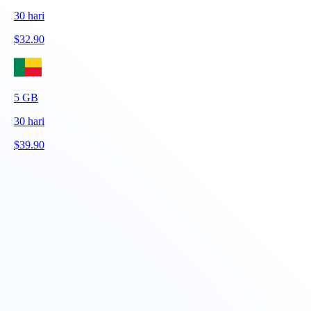
30
hari
$
32.90
5
GB
30
hari
$
39.90