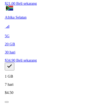
$
21.00
Beli sekarang
Afrika Selatan
5G
20
GB
30
hari
$
34.90
Beli sekarang
1
GB
7
hari
$
4.50