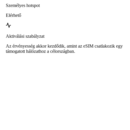
Személyes hotspot
Elérhető
Aktiválási szabályzat
Az érvényesség akkor kezdődik, amint az eSIM csatlakozik egy
támogatott hálózathoz a célországban.
Roafly eSIM Szerbia számára
Azonnali kézbesítés - Használatra kész - Előre fizetett -
Szerződés nélkül
Ez az eSIM kizárólag adatforgalomra szolgál, és nem tartalmaz
telefonszámot.
Egyszerűen olvassa be a QR-kódot az eSIM letöltéséhez és
aktiválásához. Nincs szükség további regisztrációra vagy
aktiválásra.