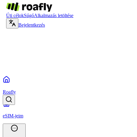
Úti célok
Súgó
Alkalmazás letöltése
Bejelentkezés
Roafly
eSIM-jeim