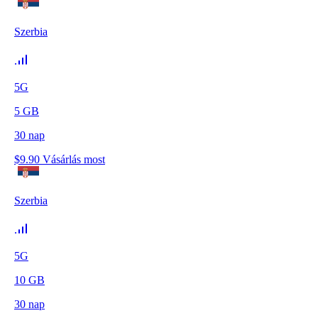
Szerbia
5G
5
GB
30
nap
$
9.90
Vásárlás most
Szerbia
5G
10
GB
30
nap