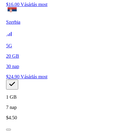
$
16.00
Vásárlás most
Szerbia
5G
20
GB
30
nap
$
24.90
Vásárlás most
1
GB
7
nap
$
4.50