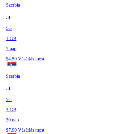
Szerbia
5G
1
GB
7
nap
$
4.50
Vásárlás most
Szerbia
5G
3
GB
30
nap
$
7.90
Vásárlás most