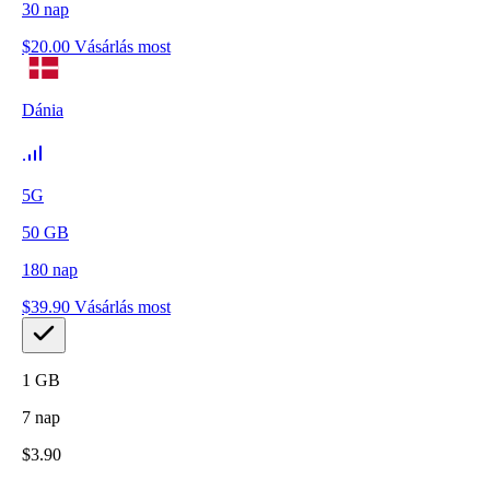
30
nap
$
20.00
Vásárlás most
Dánia
5G
50
GB
180
nap
$
39.90
Vásárlás most
1
GB
7
nap
$
3.90