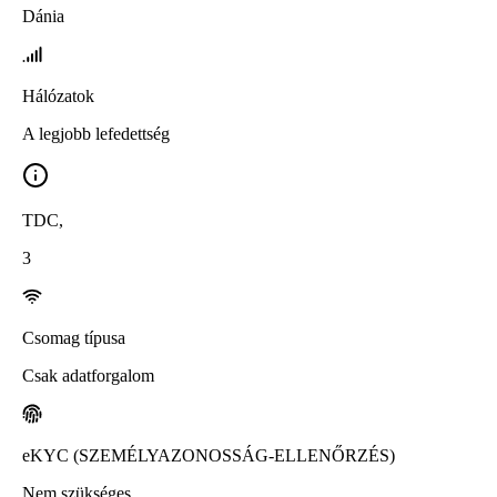
Dánia
Hálózatok
A legjobb lefedettség
TDC
,
3
Csomag típusa
Csak adatforgalom
eKYC (SZEMÉLYAZONOSSÁG-ELLENŐRZÉS)
Nem szükséges