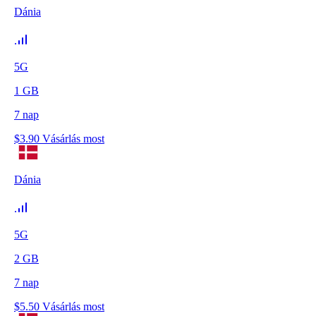
Dánia
5G
1
GB
7
nap
$
3.90
Vásárlás most
Dánia
5G
2
GB
7
nap
$
5.50
Vásárlás most