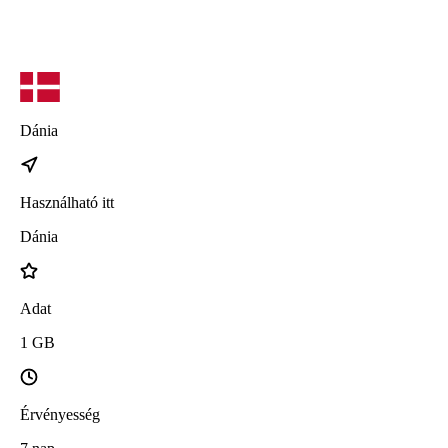
Dánia
Használható itt
Dánia
Adat
1
GB
Érvényesség