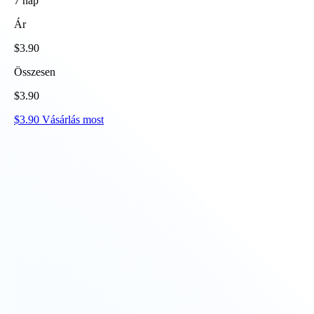
7
nap
Ár
$
3.90
Összesen
$
3.90
$
3.90
Vásárlás most