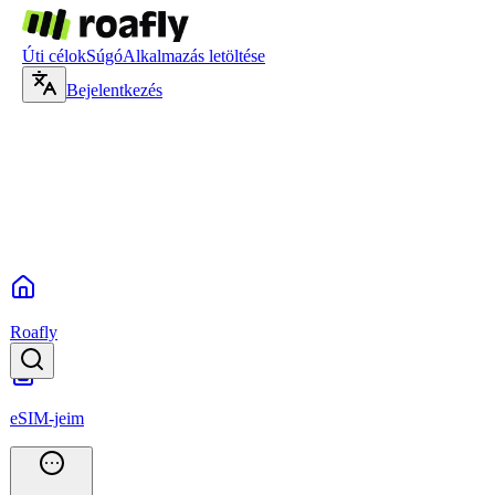
Úti célok
Súgó
Alkalmazás letöltése
Bejelentkezés
Roafly
eSIM-jeim