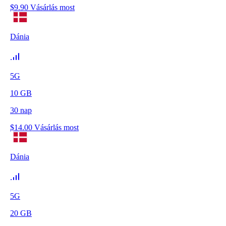
$
9.90
Vásárlás most
Dánia
5G
10
GB
30
nap
$
14.00
Vásárlás most
Dánia
5G
20
GB