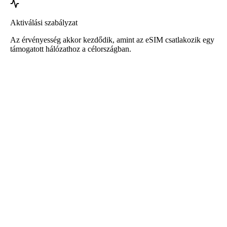
Aktiválási szabályzat
Az érvényesség akkor kezdődik, amint az eSIM csatlakozik egy
támogatott hálózathoz a célországban.
Roafly eSIM Dánia számára
Azonnali kézbesítés - Használatra kész - Előre fizetett -
Szerződés nélkül
Ez az eSIM kizárólag adatforgalomra szolgál, és nem tartalmaz
telefonszámot.
Egyszerűen olvassa be a QR-kódot az eSIM letöltéséhez és
aktiválásához. Nincs szükség további regisztrációra vagy
aktiválásra.
A csomag érvényessége akkor kezdődik, amikor az eSIM-et letölti
az eszközére és csatlakozik a hálózathoz.
Egyszeri előre fizetett csomag. Nincs automatikus megújítás, nincs