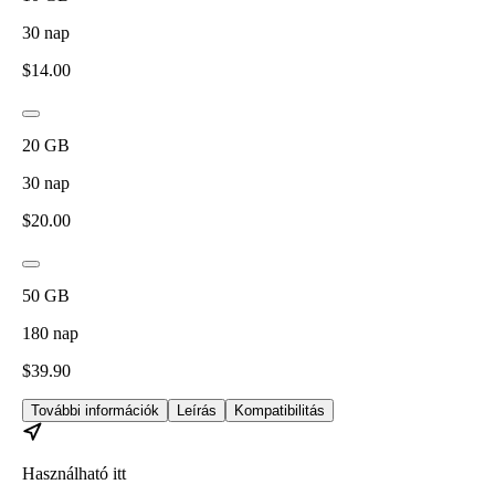
30
nap
$
14.00
20
GB
30
nap
$
20.00
50
GB
180
nap
$
39.90
További információk
Leírás
Kompatibilitás
Használható itt