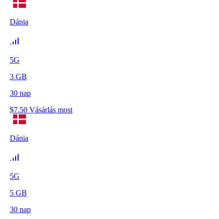
Dánia
5G
3
GB
30
nap
$
7.50
Vásárlás most
Dánia
5G
5
GB
30
nap