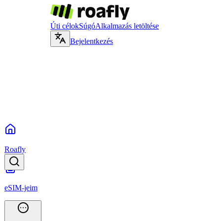
Úti célok
Súgó
Alkalmazás letöltése
Bejelentkezés
Roafly
eSIM-jeim