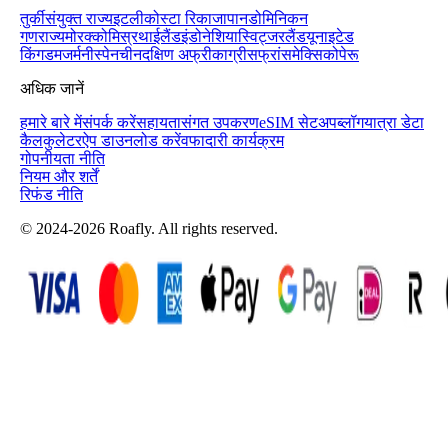
तुर्की
संयुक्त राज्य
इटली
कोस्टा रिका
जापान
डोमिनिकन
गणराज्य
मोरक्को
मिस्र
थाईलैंड
इंडोनेशिया
स्विट्जरलैंड
यूनाइटेड
किंगडम
जर्मनी
स्पेन
चीन
दक्षिण अफ्रीका
ग्रीस
फ्रांस
मेक्सिको
पेरू
अधिक जानें
हमारे बारे में
संपर्क करें
सहायता
संगत उपकरण
eSIM सेटअप
ब्लॉग
यात्रा डेटा
कैलकुलेटर
ऐप डाउनलोड करें
वफादारी कार्यक्रम
गोपनीयता नीति
नियम और शर्तें
रिफंड नीति
© 2024-2026 Roafly. All rights reserved.